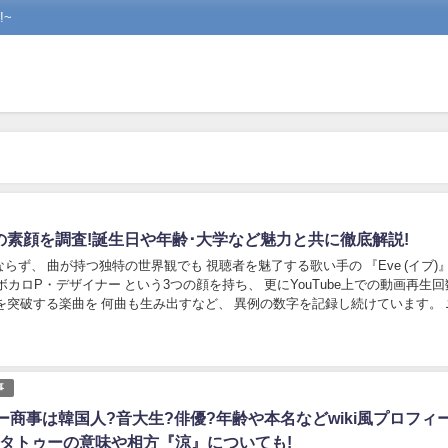
~
eの素顔を調査!誕生日や年齢･大学など魅力と共に徹底解説!
らず、 曲が持つ独特の世界観でも 視聴者を魅了する歌い手の 『Eve (イブ)
生を突破する楽曲を 何曲も生み出すなど、 異例の数字を記録し続けています。 ニコ
歌い手かつ、...
事
ー商事は韓国人?音大生?俳優?年齢や本名などwiki風プロフィ
!タトゥーの意味や相方『涼』についても!