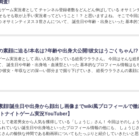
調査!
なゲーム実況者として チャンネル登録者数をどんどん伸ばしている オサミン
の オサミンティヌス３世さんについて、 誕生日や年齢・出身といった 基本的
ィールだけではなく、 本名や彼女や交友関...
の素顔に迫る!本名は?年齢や出身大公開!彼女はうごくちゃん!?
ム実況者として 高い人気を誇っている総長ウララさん。 今回はそんな総長ウラ
て、 誕生日や年齢・出身地・血液型といった 基本的なプロフィール情報はも
います！...
素顔!誕生日や出身から顔出し画像までwiki風プロフィールで徹
トナイトゲーム実況YouTuber】
として老若男女から人気を獲得している「しょうじ」さん！ 今回はそのしょ
られていない誕生日や出身地といったプロフィール情報の他にも、 しょうじ
じさんの愉快な仲間である動画班についてもたっぷりと紹介していきたいと思