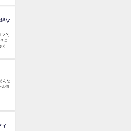
壮絶な
スマ的
こ
き方を
ール情
フィ