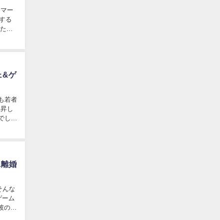
「マー
ェ&ゲ
最も若者
&離婚