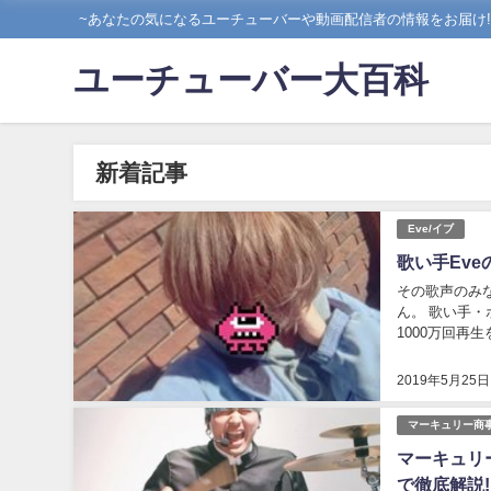
~あなたの気になるユーチューバーや動画配信者の情報をお届け!!
ユーチューバー大百科
新着記事
Eve/イブ
歌い手Ev
その歌声のみな
ん。 歌い手・ボカロP・デザイナー という3つの顔を持ち、 更にYouTube上での動画再生回数が
1000万回再
ニコ動画出身の
2019年5月25日
マーキュリー商
マーキュリ
で徹底解説