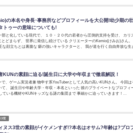
mio)の本名や身長･事務所などプロフィールを大公開!幼少期の
タトゥーの意味についても!
の一部と化している現代で、 １０・２０代の若者から圧倒的支持を受け、 カリ
とどまらず、 世界に発信し続けている クリエーターのKemio(けみお)さん。 そ
端正な顔立ちとは裏腹な 癖の強いキャラクターと、 我が道を行く自由奔放な生
けみお)さんについ...
者KUNの素顔に迫る!誕生日に大学や年収まで徹底解説！
、ゲーム実況者兼 物申す系YouTuberとして人気の高いKUNさん。 今回はそんな
ついて、 誕生日や年齢大学・年収・本名といった 彼のプライベートなプロフィ
している機材やKUNキッズなる謎の集団まで 事細かに迫っていきます！...
ス3世
ィヌス3世の素顔がイケメンすぎ!?本名はオサム?年齢は?プロ