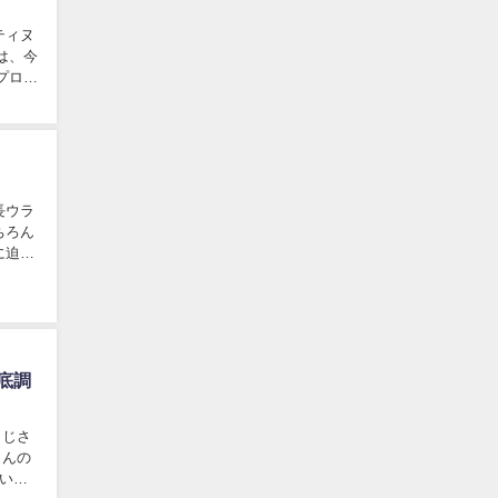
ティヌ
プロフ
ちろん
底調
うじさ
さんの
いま