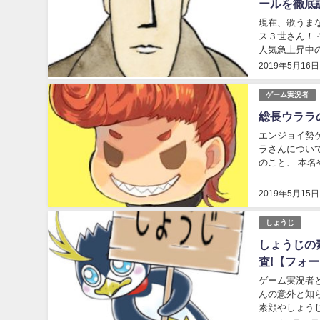
ールを徹底
現在、歌うま
ス３世さん！ そもそも歌が上手い実況者ってどいうこと！？ と思いますよね。 そこで今回は、今
人気急上昇中
2019年5月16日
ゲーム実況者
総長ウララ
エンジョイ勢ゲー
ラさんについ
のこと、 本名や彼女・年収などの深―い部分まで掘り下げていき、 総長ウララさんの素顔に迫っ
ていきたいと思
2019年5月15日
しょうじ
しょうじの
査!【フォー
ゲーム実況者
んの意外と知
素顔やしょう