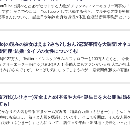
ouTubeで調べると 必ずヒットする人物が チャンネル･マーキュリー商事の 
動する傍ら、 マルチな才能を発揮する
年齢 出身地 身長&体重 血液型 所属事務所 といった彼
mio)の現在の彼女はえま?みち?しおん?恋愛事情を大調査!オネ
愛同棲･結婚･タイプの女性についても!
登録者127万人、 Twitter・インスタグラムの フォロワーも100万人近くと、 今
ターKemio(けみお)さん！ 芸能人にもファンがいる程 人気が急上昇し
やっぱり気になってしまうのが、 恋愛関係(彼女の有無)でしょ
百万鉄(ふひきー)完全まとめ!本名や大学･誕生日を大公開!結婚
ても!
かなりの人気を誇る 古参ゲーム実況者『稲葉百万鉄（ふひきー）』さん！ そんな
にも進出し、 着々と人気を獲得しています。 そこで今回は、そんな人気ゲーム
ひきー）』さんについて、 誕生日や年齢・出身地・身長といった 彼の基
本的なプロフィール情報から、 本名...