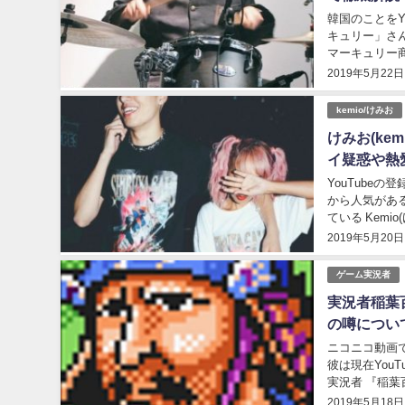
韓国のことをY
キュリー」さんです！ そこで今回は、 YouTuberとして活
マーキュリー商事さんについて、 誕生日や
の基本的な ...
2019年5月22日
kemio/けみお
けみお(ke
イ疑惑や熱
YouTubeの
から人気がある クリーエー
ている Kemio(けみお)さんですが、 
う。...
2019年5月20日
ゲーム実況者
実況者稲葉
の噂につい
ニコニコ動画で
彼は現在YouTube
実況者 『稲葉百万鉄（ふ
2019年5月18日