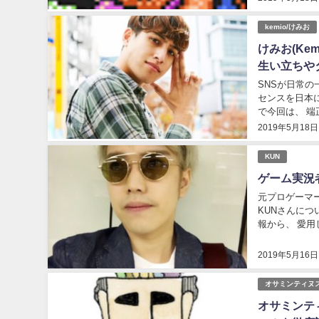
kemio/けみお
けみお(Ke
生い立ちや
SNSが日常
センスを日本に
で今回は、 
貫く Kemio(
2019年5月18日
KUN
ゲーム実況
元プロゲーマーで
KUNさんに
報から、 愛用
2019年5月16日
オサミンティヌ
オサミンテ