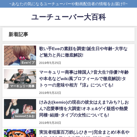
~あなたの気になるユーチューバーや動画配信者の情報をお届け!!~
ユーチューバー大百科
新着記事
歌い手Eveの素顔を調査!誕生日や年齢･大学な
ど魅力と共に徹底解説!
Eve/イブ
2019年5月25日
マーキュリー商事は韓国人?音大生?俳優?年齢
や本名などwiki風プロフィールで徹底解説!タ
トゥーの意味や相方『涼』についても!
マーキュリー商事
2019年5月22日
けみお(kemio)の現在の彼女はえま?みち?しお
ん?恋愛事情を大調査!オネェ&ゲイ疑惑や熱愛
同棲･結婚･タイプの女性についても!
kemio/けみお
2019年5月20日
実況者稲葉百万鉄(ふひきー)完全まとめ!本名や