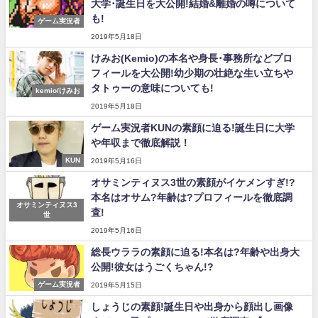
大学･誕生日を大公開!結婚&離婚の噂について
も!
ゲーム実況者
2019年5月18日
けみお(Kemio)の本名や身長･事務所などプロ
フィールを大公開!幼少期の壮絶な生い立ちや
タトゥーの意味についても!
kemio/けみお
2019年5月18日
ゲーム実況者KUNの素顔に迫る!誕生日に大学
や年収まで徹底解説！
KUN
2019年5月16日
オサミンティヌス3世の素顔がイケメンすぎ!?
本名はオサム?年齢は?プロフィールを徹底調
オサミンティヌス3
査!
世
2019年5月16日
総長ウララの素顔に迫る!本名は?年齢や出身大
公開!彼女はうごくちゃん!?
ゲーム実況者
2019年5月15日
しょうじの素顔!誕生日や出身から顔出し画像