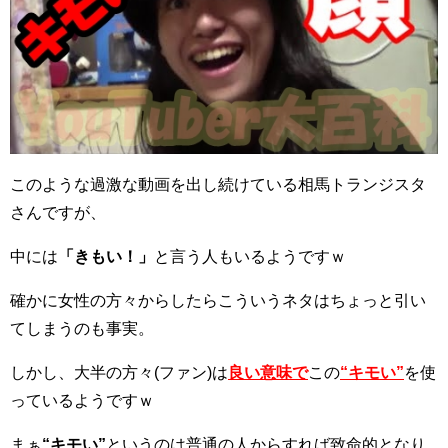
このような過激な動画を出し続けている相馬トランジスタ
さんですが、
中には
「きもい！」
と言う人もいるようですｗ
確かに女性の方々からしたらこういうネタはちょっと引い
てしまうのも事実。
しかし、大半の方々(ファン)は
良い意味で
この
“キモい”
を使
っているようですｗ
まぁ
“キモい”
というのは普通の人からすれば致命的となり