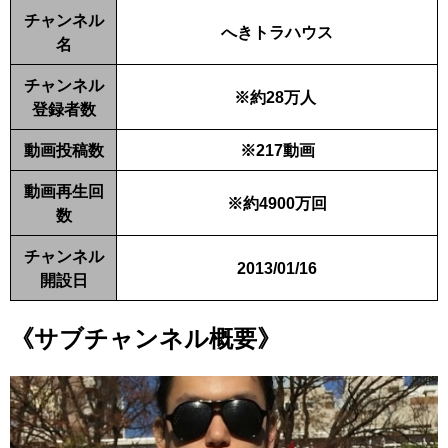
チャンネル
へきトラハウス
名
チャンネル
※約28万人
登録者数
動画投稿数
※217動画
動画再生回
※約4900万回
数
チャンネル
2013/01/16
開設日
《サブチャンネル概要》