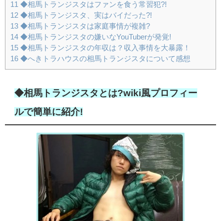
11
◆相馬トランジスタはファンを食う常習犯?!
12
◆相馬トランジスタ、実はバイだった?!
13
◆相馬トランジスタは家庭事情が複雑?
14
◆相馬トランジスタの嫌いなYouTuberが発覚!
15
◆相馬トランジスタの年収は？収入事情を大暴露！
16
◆へきトラハウスの相馬トランジスタについて感想
◆相馬トランジスタとは?wiki風プロフィー
ルで簡単に紹介!