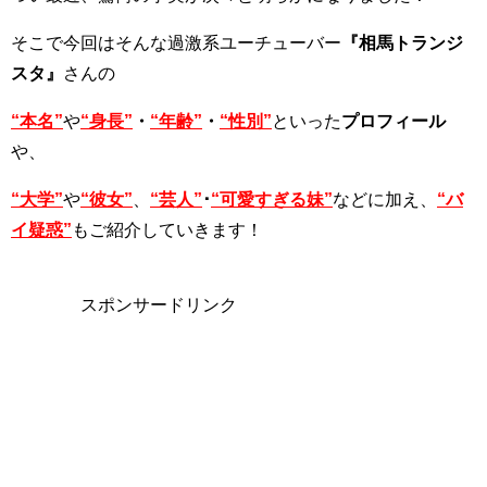
そこで今回はそんな過激系ユーチューバー
『相馬トランジ
スタ』
さんの
“本名”
や
“身長”
・
“年齢”
・
“性別”
といった
プロフィール
や、
“大学”
や
“彼女”
、
“芸人”
･
“可愛すぎる妹”
などに加え、
“バ
イ疑惑”
もご紹介していきます！
スポンサードリンク