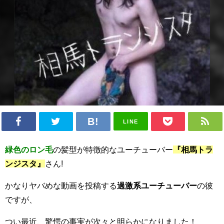
LINE
緑色のロン毛
の髪型が特徴的なユーチューバー
『相馬トラ
ンジスタ』
さん!
かなりヤバめな動画を投稿する
過激系ユーチューバー
の彼
ですが、
つい最近、驚愕の事実が次々と明らかになりました！