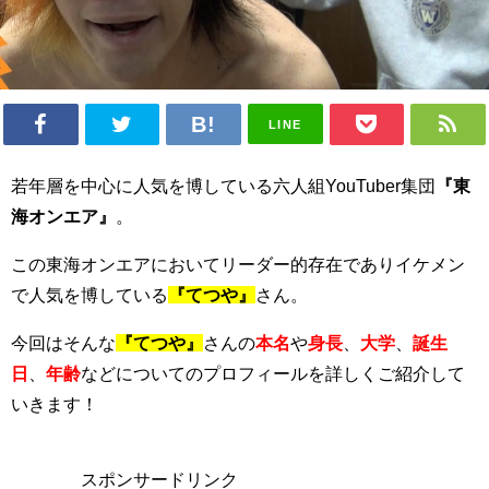
LINE
若年層を中心に人気を博している六人組YouTuber集団
『東
海オンエア』
。
この東海オンエアにおいてリーダー的存在でありイケメン
で人気を博している
『てつや』
さん。
今回はそんな
『てつや』
さんの
本名
や
身長
、
大学
、
誕生
日
、
年齢
などについてのプロフィールを詳しくご紹介して
いきます！
スポンサードリンク