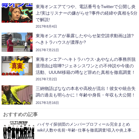
東海オンエアてつや、電話番号をTwitterで公開し炎
上!実はリスナーの嫌がらせ?事件の経緯や真相を5分
で解説!
2017年8月4日
東海オンエアが暴露したやらせ架空請求動画は誰?
へきトラハウスが濃厚か?
2017年7月21日
東海オンエア･ヘキトラハウス･あやなんの事務所脱
退理由は喧嘩?ジェネシスワンとの不仲説や今後の
活動、UUUM移籍の噂など辞めた真相を徹底調査！
2017年7月2日
三納物語ばななの本名や高校が流出！彼女や統合失
調の過去も明らかに！年齢や身長・年収も大公開！
2017年3月16日
おすすめの記事
ハイサイ探偵団のメンバープロフィール完全まとめ
wiki!人数や名前･年齢･仕事を徹底調査!収入や炎上事
件･不仲説についても!
ハイサイ探偵団