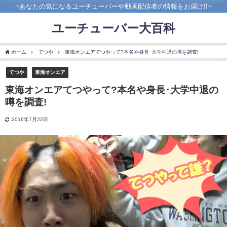
~あなたの気になるユーチューバーや動画配信者の情報をお届け!!~
ユーチューバー大百科
ホーム
てつや
東海オンエアてつやって?本名や身長･大学中退の噂を調査!
てつや
東海オンエア
東海オンエアてつやって?本名や身長･大学中退の
噂を調査!
2016年7月22日