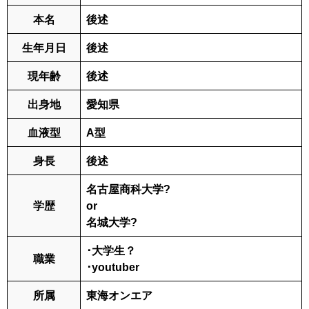
本名
後述
生年月日
後述
現年齢
後述
出身地
愛知県
血液型
A型
身長
後述
名古屋商科大学?
学歴
or
名城大学?
･大学生？
職業
･youtuber
所属
東海オンエア