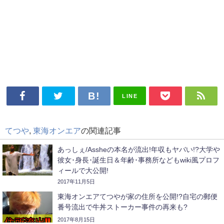
LINE
てつや
,
東海オンエア
の関連記事
あっしぇ/Assheの本名が流出!年収もヤバい!?大学や
彼女･身長･誕生日＆年齢･事務所などもwiki風プロフ
ィールで大公開!
2017年11月5日
東海オンエアてつやが家の住所を公開!?自宅の郵便
番号流出で牛丼ストーカー事件の再来も?
2017年8月15日