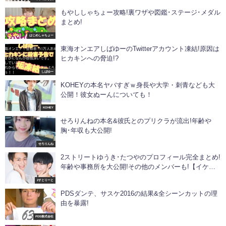
もやししゃちょー攻略!裏ワザや図鑑･ステージ･メダル
まとめ!
はじめしゃちょー
東海オンエアしばゆーのTwitterアカウント凍結!原因は
ヒカキンへの脅迫!?
しばゆー
KOHEYの本名ヤバすぎｗ身長や大学・刺青なども大
公開！彼女ぬーんについても！
KOHEY
せろりんねの本名&彼氏とのプリクラが流出!年齢や
胸･年収も大公開!
せろりんね
2ストリートゆうき･たつやのプロフィール完全まとめ!
年齢や事務所を大公開!その他のメンバーも!【イケメ
ンオネエYouTuber】
2すとりーと
PDSダンテ、サスケ2016の結果&全シーンカットの理
由を暴露!
PDS株式会社