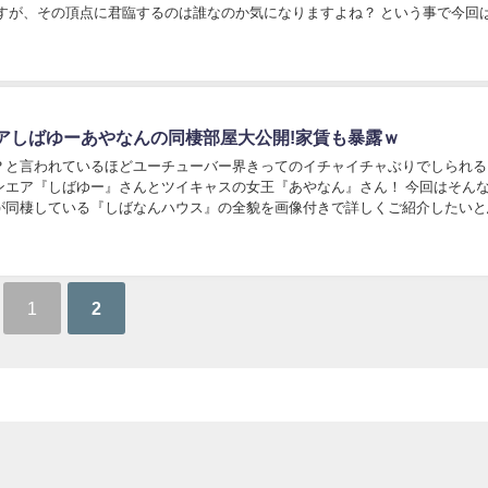
r達ですが、その頂点に君臨するのは誰なのか気になりますよね？ という事で今回は
r達の中で、最...
アしばゆーあやなんの同棲部屋大公開!家賃も暴露ｗ
？と言われているほどユーチューバー界きってのイチャイチャぶりでしられる
ンエア『しばゆー』さんとツイキャスの女王『あやなん』さん！ 今回はそん
が同棲している『しばなんハウス』の全貌を画像付きで詳しくご紹介したいと
てどの様なお家にお二人は住んでいるのでしょうか...
1
2