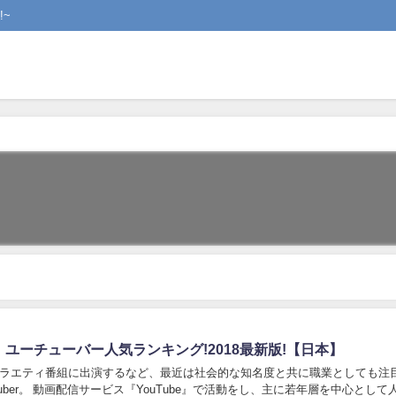
~
0】ユーチューバー人気ランキング!2018最新版!【日本】
バラエティ番組に出演するなど、最近は社会的な知名度と共に職業としても注
Tuber。 動画配信サービス『YouTube』で活動をし、主に若年層を中心として