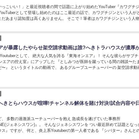
っこいい！」と最近視聴者の間で話題に上がり始めたYouTuber『カワグチ
YouTuberとして登場し始めたのはここ最近の話で、カワグチジンという人が
まだあまり認知度は高くありません。 そこで！筆者はカワグチジンという人
経歴について迫ってリサーチし...
アが暴露したやらせ架空請求動画は誰?へきトラハウスが濃厚か
tuberとして、 絶大な人気を誇る『東海オンエア』！ そんな彼らがサブチャン
オンエアの控え室』にアップした 『としみつが医師を蹴っている間の雑談〜た
イトルの動画で、 あるグループユーチューバーの 架空請求動画がや
らせである！ といった内容を動画内...
へきとらハウスが喧嘩!チャンネル解体を賭け対決!試合内容や
ど、 多数の過激派ユーチューバーを抱え 急成長を遂げていた事務所
ン)』。 そんなジェネシスワンを つい最近辞めて話題となった
uberの第一人者である 『シバター』さんとの喧嘩
互いのチャンネル解体を賭けた...