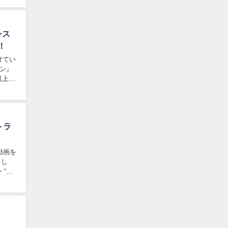
シス
！
以上の
トラ
動画を
まし
・“年