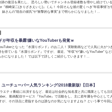
奇跡の復活を果たし、 恐ろしい勢いでチャンネル登録者数を増やし続けている
uber『桐崎栄二(きりざきえいじ)』くん！ 今回そんな彼の驚くべき“年収事情”が
、妹さんの“現在の彼氏”や“衝撃的な事実”まで明らかになりました！...
が年収を暴露!嫌いなYouTuberも発覚ｗ
ouTuberとなった『水溜りボンド』のお二人！ 実験動画などで人気に火がつ
を得ている『水溜りボンド』ですが、 最近、“年収”や“嫌いなYouTuber” な
かになりました！ では以下で詳しくご紹介していきます！...
0】ユーチューバー人気ランキング!2018最新版!【日本】
バラエティ番組に出演するなど、最近は社会的な知名度と共に職業としても注
Tuber。 動画配信サービス『YouTube』で活動をし、主に若年層を中心として
r達ですが、その頂点に君臨するのは誰なのか気になりますよね？ という事で今回は
r達の中で、最...