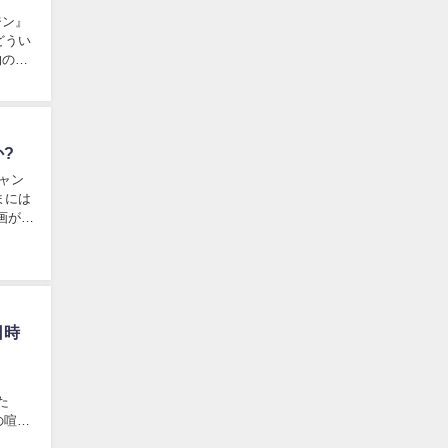
ジン』
どうい
物の人
?
まには
日時