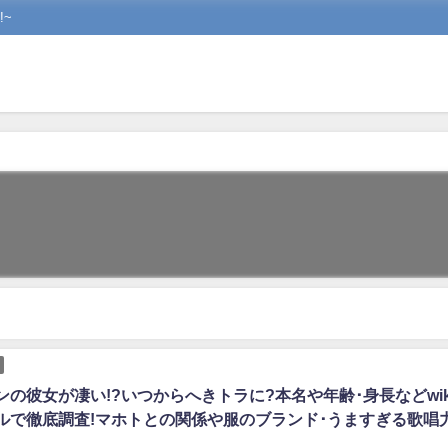
~
ンの彼女が凄い!?いつからへきトラに?本名や年齢･身長などwik
ルで徹底調査!マホトとの関係や服のブランド･うますぎる歌唱