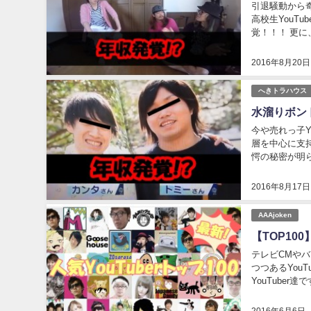
引退騒動から
高校生YouT
覚！！！ 更に
2016年8月20日
へきトラハウス
水溜りボンド
今や売れっ子Y
層を中心に支持
愕の秘密が明ら
2016年8月17日
AAAjoken
【TOP10
テレビCMや
つつあるYou
YouTube
んなYouTube
2016年6月6日