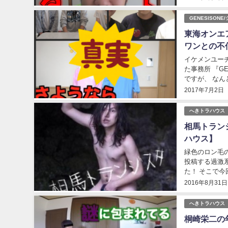
GENESISON
東海オンエ
ワンとの不
イケメンユーチューバ
た事務所 『GENESISON
ですが、 なん
クリエイターが 
2017年7月2日
へきトラハウス
相馬トラン
ハウス】
緑色のロン毛
投稿する過激
た！ そこで今
齢”・“性別”と
2016年8月31日
へきトラハウス
桐崎栄二の