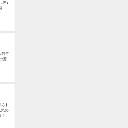
 現役
発
き若年
どの驚
目され
人気の
！ そ