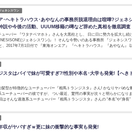
E/ジェネシスワン
ア･ヘキトラハウス･あやなんの事務所脱退理由は喧嘩?ジェネ
仲説や今後の活動、UUUM移籍の噂など辞めた真相を徹底調査
ー 『ワタナベマホト』さんを大黒柱とし、 日に日に勢力を拡大し続けてい
E(ジェネシスワン)』！ そんな今勢いのある事務所 『ジェネシスワン』
と、2017年7月1日付で 『東海オンエア』 『ヘキトラハウス』 『あやなん』 
事務所を...
ジスタはバイで妹が可愛すぎ?!性別や本名･大学も発覚!【へき
の髪型が特徴的なユーチューバー『相馬トランジスタ』さん! かなりヤバめな
系ユーチューバーの彼ですが、 つい最近、驚愕の事実が次々と明らかになり
回はそんな過激系ユーチューバー『相馬トランジスタ』さんの “本名”や“身長”
いったプロフィールや、 “大学”...
年収がヤバすぎｗ更に妹の衝撃的な事実も発覚!