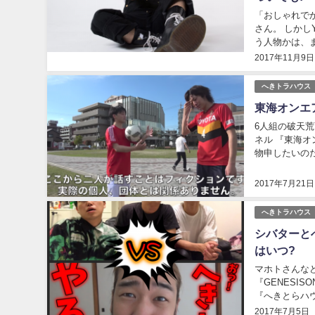
「おしゃれでか
さん。 しかし
う人物かは、
となりや、その
2017年11月9日
へきトラハウス
東海オンエ
6人組の破天荒You
ネル 『東海
物申したいのだ〜』 というタ
2017年7月21日
へきトラハウス
シバターと
はいつ?
マホトさんな
『GENESISONE(ジェネシスワ
『へきとらハウス』ですが、 何と、炎上系Yout
が勃発し、 お
2017年7月5日