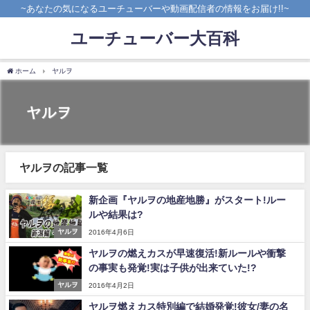
~あなたの気になるユーチューバーや動画配信者の情報をお届け!!~
ユーチューバー大百科
ホーム
ヤルヲ
ヤルヲ
ヤルヲの記事一覧
新企画『ヤルヲの地産地勝』がスタート!ルー
ルや結果は?
ヤルヲ
2016年4月6日
ヤルヲの燃えカスが早速復活!新ルールや衝撃
の事実も発覚!実は子供が出来ていた!?
ヤルヲ
2016年4月2日
ヤルヲ燃えカス特別編で結婚発覚!彼女/妻の名