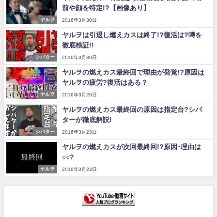
前や顔を特定!?【画像あり】
ヤルヲ
2016年3月30日
ヤルヲは引退し燃えカスは終了!?復活は?噂を
徹底検証!!
シバター
2016年3月30日
ヤルヲの燃えカス最終回で理由が発覚!?原因は
ヤルヲの疲労?復活はある？
ヤルヲ
2016年3月26日
ヤルヲの燃えカス最終回の原因は指定台?シバ
ターが徹底解説!
シバター
2016年3月23日
ヤルヲの燃えカスが次回最終回!?原因･理由は
○○?
ヤルヲ
2016年3月23日