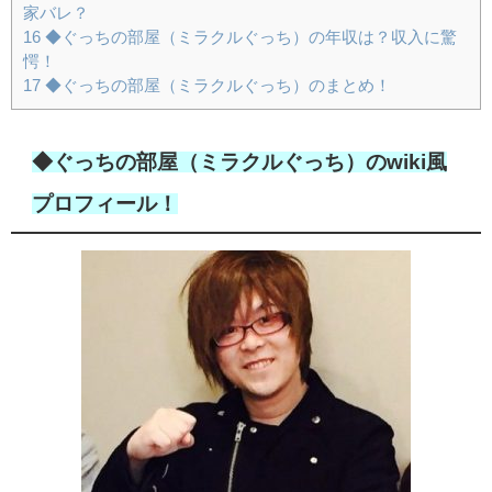
家バレ？
16
◆ぐっちの部屋（ミラクルぐっち）の年収は？収入に驚
愕！
17
◆ぐっちの部屋（ミラクルぐっち）のまとめ！
◆ぐっちの部屋（ミラクルぐっち）のwiki風
プロフィール！