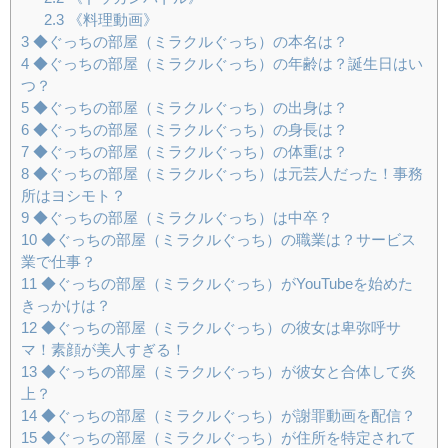
2.3
《料理動画》
3
◆ぐっちの部屋（ミラクルぐっち）の本名は？
4
◆ぐっちの部屋（ミラクルぐっち）の年齢は？誕生日はい
つ？
5
◆ぐっちの部屋（ミラクルぐっち）の出身は？
6
◆ぐっちの部屋（ミラクルぐっち）の身長は？
7
◆ぐっちの部屋（ミラクルぐっち）の体重は？
8
◆ぐっちの部屋（ミラクルぐっち）は元芸人だった！事務
所はヨシモト？
9
◆ぐっちの部屋（ミラクルぐっち）は中卒？
10
◆ぐっちの部屋（ミラクルぐっち）の職業は？サービス
業で仕事？
11
◆ぐっちの部屋（ミラクルぐっち）がYouTubeを始めた
きっかけは？
12
◆ぐっちの部屋（ミラクルぐっち）の彼女は卑弥呼サ
マ！素顔が美人すぎる！
13
◆ぐっちの部屋（ミラクルぐっち）が彼女と合体して炎
上？
14
◆ぐっちの部屋（ミラクルぐっち）が謝罪動画を配信？
15
◆ぐっちの部屋（ミラクルぐっち）が住所を特定されて