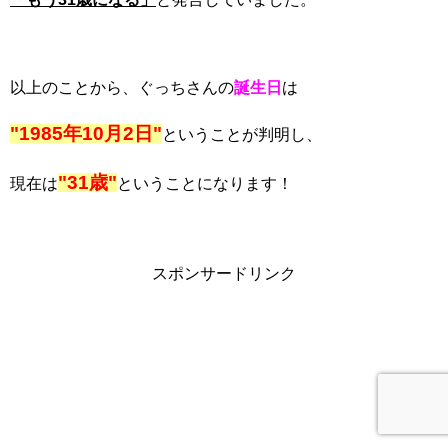
以上のことから、ぐっちさんの
誕生日
は
"1985年10月2日"
ということが判明し、
"31歳"
現在は
ということになります！
スポンサードリンク