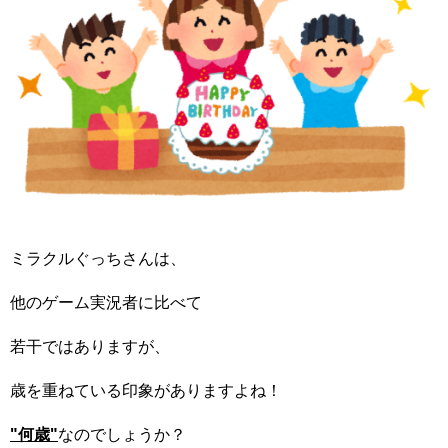
ミラクルぐっちさんは、
他のゲーム実況者に比べて
若干ではありますが、
歳を重ねている印象がありますよね！
"何歳"
なのでしょうか？