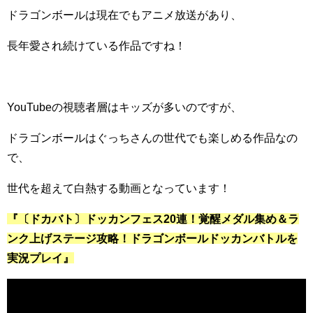
ドラゴンボールは現在でもアニメ放送があり、
長年愛され続けている作品ですね！
YouTubeの視聴者層はキッズが多いのですが、
ドラゴンボールはぐっちさんの世代でも楽しめる作品なの
で、
世代を超えて白熱する動画となっています！
『〔ドカバト〕ドッカンフェス20連！覚醒メダル集め＆ラ
ンク上げステージ攻略！ドラゴンボールドッカンバトルを
実況プレイ』