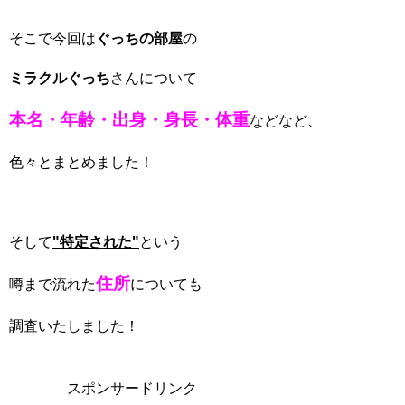
そこで今回は
ぐっちの部屋
の
ミラクルぐっち
さんについて
本名・年齢・出身・身長・体重
などなど、
色々とまとめました！
そして
"特定された"
という
住所
噂まで流れた
についても
調査いたしました！
スポンサードリンク