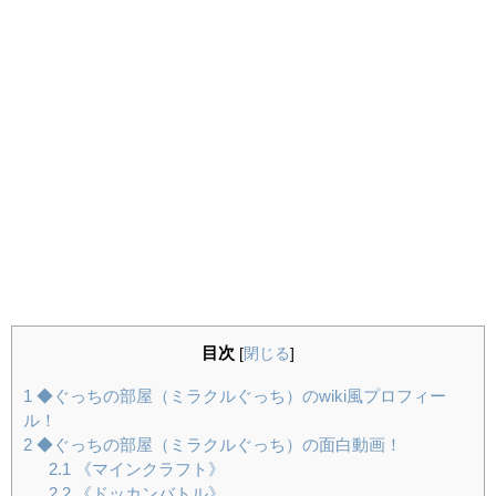
目次
[
閉じる
]
1
◆ぐっちの部屋（ミラクルぐっち）のwiki風プロフィー
ル！
2
◆ぐっちの部屋（ミラクルぐっち）の面白動画！
2.1
《マインクラフト》
2.2
《ドッカンバトル》