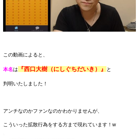
この動画によると、
『西口大樹（にしぐちだいき）』
本名
は
と
判明いたしました！
アンチなのかファンなのかわかりませんが、
こういった拡散行為をする方まで現れています！w