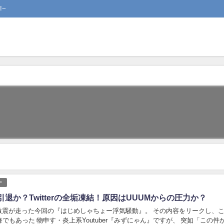
~
ー
退か？Twitterの全垢凍結！原因はUUUMからの圧力か？
r界に激震が走った今回の『はじめしゃちょー浮気騒動』。 その内容をリークし、
でもあった 物申す・炎上系Youtuber『みずにゃん』ですが、 突如「この件