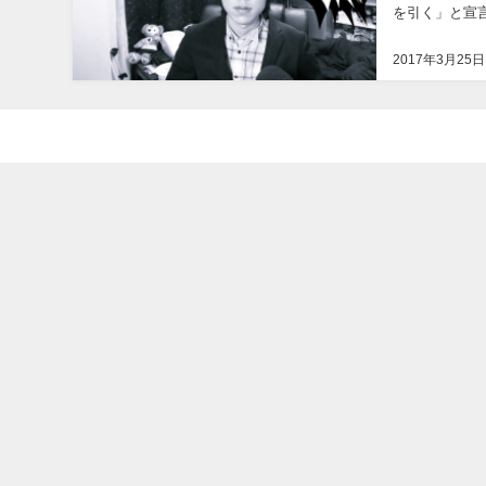
を引く」と宣言！ 更に、『みずにゃん』のTwitterアカウントも凍結し、 こ
めしゃちょー』
2017年3月25日