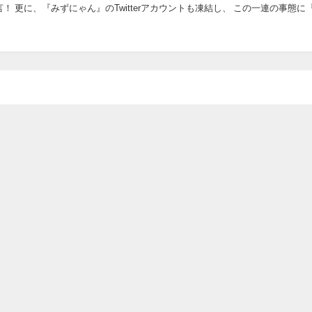
の一連の事態に『はじ
が所属してい...