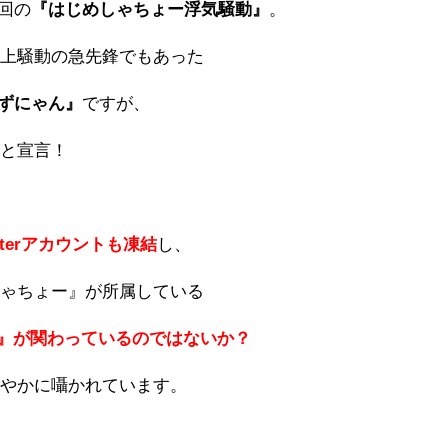
今回の
『はじめしゃちょー浮気騒動』
。
炎上騒動の急先鋒でもあった
ずにゃん』
ですが、
」
と宣言！
itterアカウントも凍結
し、
しゃちょー』が所属している
M』が関わっているのではないか？
しやかに囁かれています。