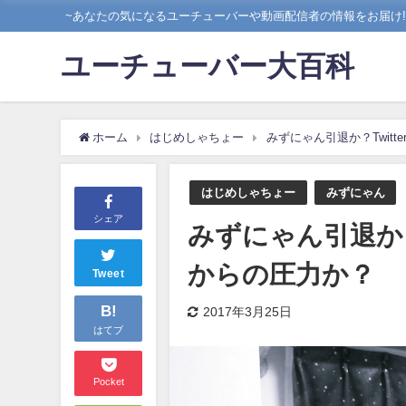
~あなたの気になるユーチューバーや動画配信者の情報をお届け!!
ユーチューバー大百科
ホーム
はじめしゃちょー
みずにゃん引退か？Twit
はじめしゃちょー
みずにゃん
シェア
みずにゃん引退か？
からの圧力か？
Tweet
B!
2017年3月25日
はてブ
Pocket