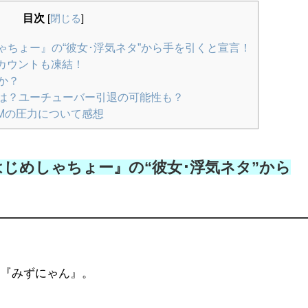
目次
[
閉じる
]
ちょー』の“彼女･浮気ネタ”から手を引くと宣言！
のアカウントも凍結！
か？
は？ユーチューバー引退の可能性も？
Mの圧力について感想
じめしゃちょー』の“彼女･浮気ネタ”から
た『みずにゃん』。