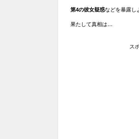
第4の彼女疑惑
などを暴露し
果たして真相は…
ス