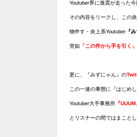
Youtuber界に激震が走った
その内容をリークし、この
物申す・炎上系Youtuber
『み
突如
「
この件から手を引く
更に、『みずにゃん』の
Tw
この一連の事態に『はじめ
Youtuber大手事務所
『UUU
とリスナーの間ではまこと