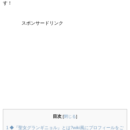
す！
スポンサードリンク
目次
[
閉じる
]
1
◆『聖女グランギニョル』とは?wiki風にプロフィールをご