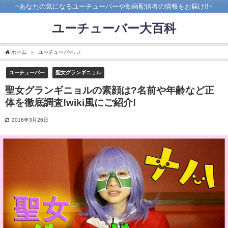
~あなたの気になるユーチューバーや動画配信者の情報をお届け!!~
ユーチューバー大百科
ホーム
ユーチューバー
聖女グランギニョルの素顔は?名前や年齢など正体を徹底調査!wi
ユーチューバー
聖女グランギニョル
聖女グランギニョルの素顔は?名前や年齢など正
体を徹底調査!wiki風にご紹介!
2016年3月26日