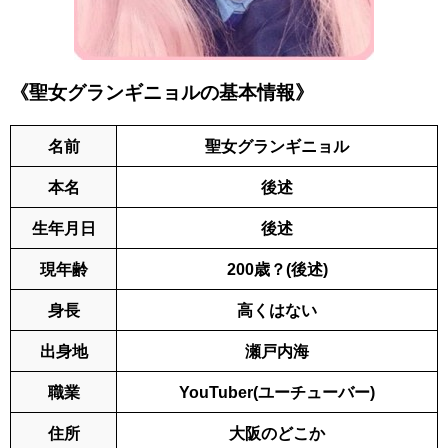
《聖女グランギニョルの基本情報》
名前
聖女グランギニョル
本名
後述
生年月日
後述
現年齢
200歳？(後述)
身長
高くはない
出身地
瀬戸内海
職業
YouTuber(ユーチューバー)
住所
大阪のどこか