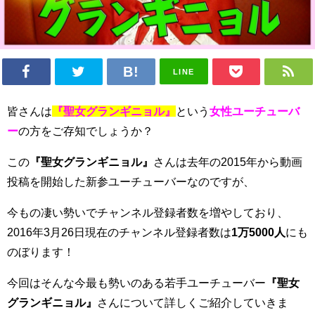
LINE
皆さんは
『聖女グランギニョル』
という
女性ユーチューバ
ー
の方をご存知でしょうか？
この
『聖女グランギニョル』
さんは去年の2015年から動画
投稿を開始した新参ユーチューバーなのですが、
今もの凄い勢いでチャンネル登録者数を増やしており、
2016年3月26日現在のチャンネル登録者数は
1万5000人
にも
のぼります！
今回はそんな今最も勢いのある若手ユーチューバー
『聖女
グランギニョル』
さんについて詳しくご紹介していきま