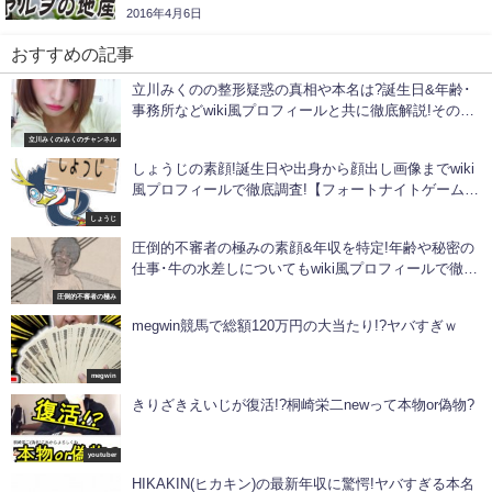
2016年4月6日
おすすめの記事
立川みくのの整形疑惑の真相や本名は?誕生日&年齢･
事務所などwiki風プロフィールと共に徹底解説!その他
身長&体重･カップ数･彼氏についても!【みくのチャン
立川みくの/みくのチャンネル
ネル】
しょうじの素顔!誕生日や出身から顔出し画像までwiki
風プロフィールで徹底調査!【フォートナイトゲーム実
況YouTuber】
しょうじ
圧倒的不審者の極みの素顔&年収を特定!年齢や秘密の
仕事･牛の水差しについてもwiki風プロフィールで徹底
解説!【包丁系YouTuber】
圧倒的不審者の極み
megwin競馬で総額120万円の大当たり!?ヤバすぎｗ
megwin
きりざきえいじが復活!?桐崎栄二newって本物or偽物?
youtuber
HIKAKIN(ヒカキン)の最新年収に驚愕!ヤバすぎる本名