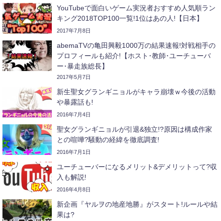
YouTubeで面白いゲーム実況者おすすめ人気順ラン
キング2018TOP100一覧!1位はあの人!【日本】
2017年7月8日
abemaTVの亀田興毅1000万の結果速報!対戦相手の
プロフィールも紹介!【ホスト･教師･ユーチューバ
ー･暴走族総長】
2017年5月7日
新生聖女グランギニョルがキャラ崩壊ｗ今後の活動
や暴露話も!
2016年7月4日
聖女グランギニョルが引退&独立!?原因は構成作家
との喧嘩?騒動の経緯を徹底調査!
2016年7月1日
ユーチューバーになるメリット&デメリットって?収
入も解説!
2016年4月8日
新企画『ヤルヲの地産地勝』がスタート!ルールや結
果は?