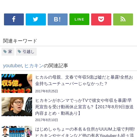
LINE
関連キーワード
家
引越し
youtuber
,
ヒカキン
の関連記事
ヒカルの母親、文春で年収5億は嘘だと暴露!全然お
金持ちユーチューバーじゃなかった？
2017年8月25日
ヒカキンがホンマでっかTVで彼女や年収を暴露!早
死宣告を受け動画休止宣言も?【2017年8月9日放送
内容まとめ・動画あり】
2017年8月10日
はじめしゃちょーの本名＆住所がUUUM上場で判明!
ヒカキンやセイキンなど他の有名Youtuberも続々流