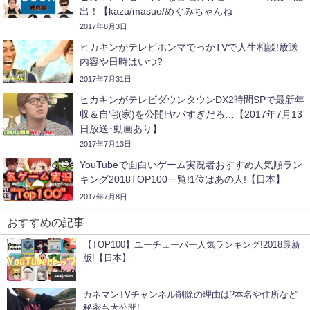
出！【kazu/masuo/めぐみちゃんね
る/ABTVnetwork/ジェットダイス
2017年8月3日
ケ/sasakiasahi/PDS株式会社/瀬戸弘司など】
ヒカキンがテレビホンマでっかTVで人生相談!放送
内容や日時はいつ?
2017年7月31日
ヒカキンがテレビダウンタウンDX2時間SPで最新年
収＆自宅(家)を公開!ヤバすぎだろ…【2017年7月13
日放送･動画あり】
2017年7月13日
YouTubeで面白いゲーム実況者おすすめ人気順ラン
キング2018TOP100一覧!1位はあの人!【日本】
2017年7月8日
おすすめの記事
【TOP100】ユーチューバー人気ランキング!2018最新
版!【日本】
AAAjoken
カネマンTVチャンネル削除の理由は?本名や住所など
秘密も大公開!