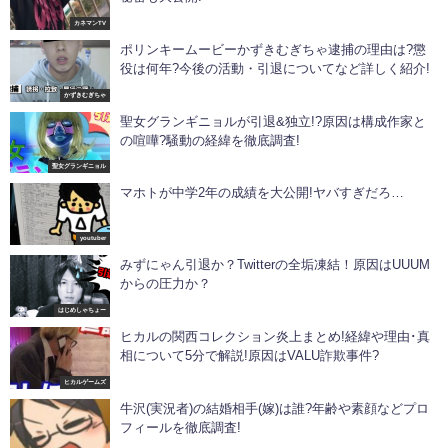
カネマンTV
ポリンキームービーかずきむぎちゃ逮捕の理由は?懲
役は何年?今後の活動・引退についてなど詳しく紹介!
かずきむぎちゃ
聖女グランギニョルが引退&独立!?原因は構成作家と
の喧嘩?騒動の経緯を徹底調査!
聖女グランギニョル
マホトが中学2年の成績を大公開!ヤバすぎだろ…
youtuber
みずにゃん引退か？Twitterの全垢凍結！原因はUUUM
からの圧力か？
はじめしゃちょー
ヒカルの関西コレクション炎上まとめ!経緯や理由･真
相について5分で解説!原因はVALU詐欺事件?
ヒカルゲームズ
牛沢(実況者)の結婚相手(嫁)は誰?年齢や素顔などプロ
フィールを徹底調査!