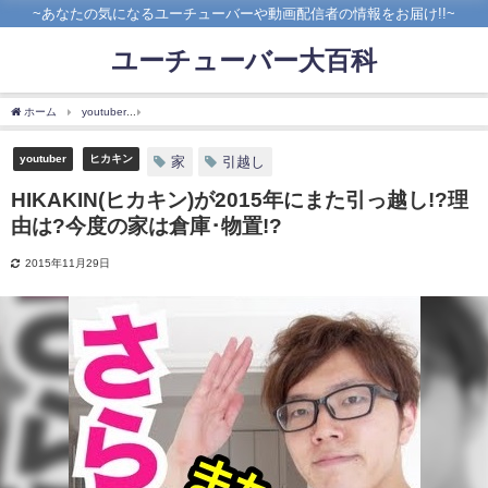
~あなたの気になるユーチューバーや動画配信者の情報をお届け!!~
ユーチューバー大百科
ホーム
youtuber
HIKAKIN(ヒカキン)が2015年にまた引っ越し!?理由は?今度の家は倉
youtuber
ヒカキン
家
引越し
HIKAKIN(ヒカキン)が2015年にまた引っ越し!?理
由は?今度の家は倉庫･物置!?
2015年11月29日