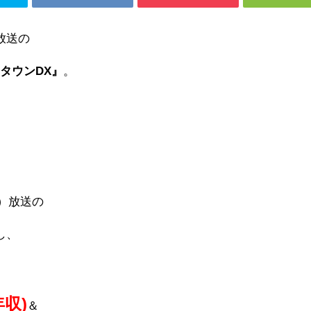
放送の
タウンDX』
。
日）放送の
し、
年収
)
＆