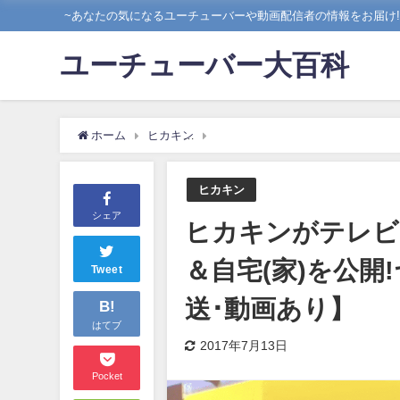
~あなたの気になるユーチューバーや動画配信者の情報をお届け!!
ユーチューバー大百科
ホーム
ヒカキン
ヒカキンがテレビダウンタウンDX2時
ヒカキン
シェア
ヒカキンがテレビ
＆自宅(家)を公開
Tweet
送･動画あり】
B!
はてブ
2017年7月13日
Pocket