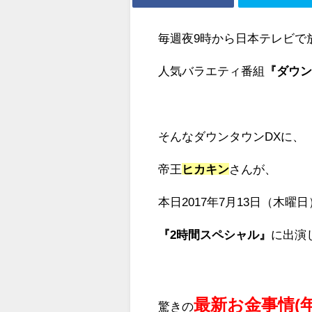
毎週夜9時から日本テレビで
人気バラエティ番組
『ダウン
そんなダウンタウンDXに、
帝王
ヒカキン
さんが、
本日2017年7月13日（木曜
『2時間スペシャル』
に出演
最新お金事情(
驚きの