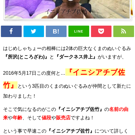
LINE
はじめしゃちょーの相棒には2体の巨大なくまのぬいぐるみ
『所沢(ところざわ)』
と
『ダークネス井上』
がいますが、
『イニシアチブ佐
2016年5月17日この度何と…
竹』
という3匹目のくまのぬいぐるみが仲間として新たに
加わりました！
そこで気になるのがこの
『イニシアチブ佐竹』
の
名前の由
来
や
年齢
、そして
値段
や
販売店
ですよね！
という事で早速この
『イニシアチブ佐竹』
について詳しく