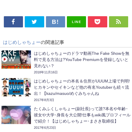
LINE
はじめしゃちょー
の関連記事
はじめしゃちょーのドラマ動画The Fake Showを無
料で見る方法は?YouTube Premiumを登録しないと
見れない？
2018年11月16日
はじめしゃちょーの本名＆住所がUUUM上場で判明!
ヒカキンやセイキンなど他の有名Youtuberも続々流
出！【kazu/masuo/めぐみちゃんね
る/ABTVnetwork/ジェットダイス
2017年8月3日
ケ/sasakiasahi/PDS株式会社/瀬戸弘司など】
たくみふくしゃちょー(副社長)って誰?本名や年齢･
彼女や大学･身長を大公開!仕事もwiki風プロフィール
で紹介！【はじめしゃちょー･まさき取締役】
2017年6月23日