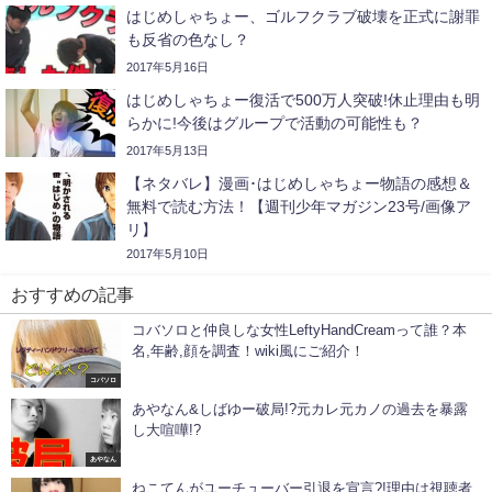
はじめしゃちょー、ゴルフクラブ破壊を正式に謝罪
も反省の色なし？
2017年5月16日
はじめしゃちょー復活で500万人突破!休止理由も明
らかに!今後はグループで活動の可能性も？
2017年5月13日
【ネタバレ】漫画･はじめしゃちょー物語の感想＆
無料で読む方法！【週刊少年マガジン23号/画像ア
リ】
2017年5月10日
おすすめの記事
コバソロと仲良しな女性LeftyHandCreamって誰？本
名,年齢,顔を調査！wiki風にご紹介！
コバソロ
あやなん&しばゆー破局!?元カレ元カノの過去を暴露
し大喧嘩!?
あやなん
ねこてんがユーチューバー引退を宣言?!理由は視聴者