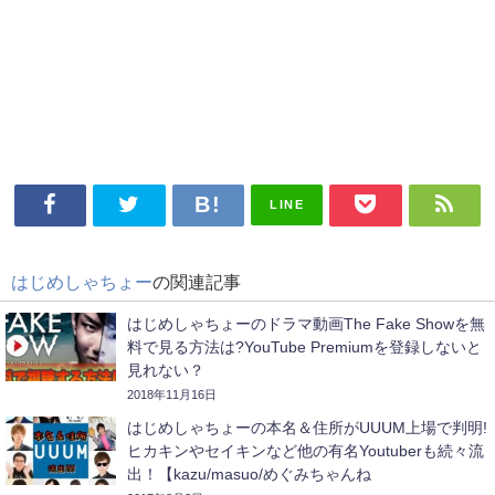
LINE
はじめしゃちょー
の関連記事
はじめしゃちょーのドラマ動画The Fake Showを無
料で見る方法は?YouTube Premiumを登録しないと
見れない？
2018年11月16日
はじめしゃちょーの本名＆住所がUUUM上場で判明!
ヒカキンやセイキンなど他の有名Youtuberも続々流
出！【kazu/masuo/めぐみちゃんね