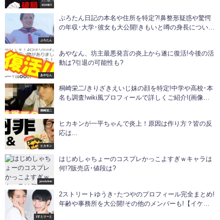
KOHEY
ぷろたん日記の本名や住所を特定?!鼻整形疑惑や驚愕
の年収･大学･彼女も大公開!きもいと噂の身長について
も!【筋肉系ユーチューバー】
ぷろたん
あやなん、坊主最悪発言の炎上から遂に復活!今後の活
動は?引退の可能性も?
あやなん
桐崎栄二/きりざきえいじ妹の顔を特定!中学や高校･本
名も調査!wiki風プロフィールで詳しくご紹介!(画像あ
り)
桐崎栄二
ヒカキンが一平ちゃんで炎上！原因は作り方？皆の反
応は...
ヒカキン
はじめしゃちょーのコスプレかっこよすぎｗキャラは
何!?販売店･値段は?
youtuber
2ストリートゆうき･たつやのプロフィール完全まとめ!
年齢や事務所を大公開!その他のメンバーも!【イケメ
ンオネエYouTuber】
2すとりーと