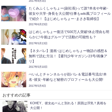
る/ABTVnetwork/ジェットダイス
2017年8月3日
ケ/sasakiasahi/PDS株式会社/瀬戸弘司など】
たくみふくしゃちょー(副社長)って誰?本名や年齢･
彼女や大学･身長を大公開!仕事もwiki風プロフィール
で紹介！【はじめしゃちょー･まさき取締役】
2017年6月23日
はじめしゃちょー復活で500万人突破!休止理由も明
らかに!今後はグループで活動の可能性も？
2017年5月13日
【ネタバレ】漫画･はじめしゃちょー物語の感想＆
無料で読む方法！【週刊少年マガジン23号/画像ア
リ】
2017年5月10日
ぺいんとチャンネルゥが顔バレ＆電話番号流出!本
名･彼女･年齢など秘密のプロフィールも大公開!
2017年5月4日
おすすめの記事
KOHEY、彼女ぬーんと別れる！原因は浮気？真相を
大公開！