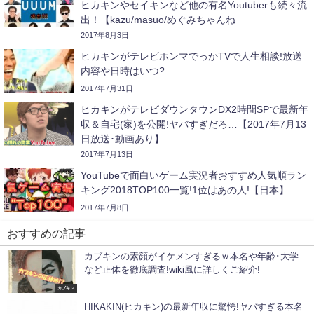
ヒカキンやセイキンなど他の有名Youtuberも続々流
出！【kazu/masuo/めぐみちゃんね
る/ABTVnetwork/ジェットダイス
2017年8月3日
ケ/sasakiasahi/PDS株式会社/瀬戸弘司など】
ヒカキンがテレビホンマでっかTVで人生相談!放送
内容や日時はいつ?
2017年7月31日
ヒカキンがテレビダウンタウンDX2時間SPで最新年
収＆自宅(家)を公開!ヤバすぎだろ…【2017年7月13
日放送･動画あり】
2017年7月13日
YouTubeで面白いゲーム実況者おすすめ人気順ラン
キング2018TOP100一覧!1位はあの人!【日本】
2017年7月8日
おすすめの記事
カブキンの素顔がイケメンすぎるｗ本名や年齢･大学
など正体を徹底調査!wiki風に詳しくご紹介!
カブキン
HIKAKIN(ヒカキン)の最新年収に驚愕!ヤバすぎる本名