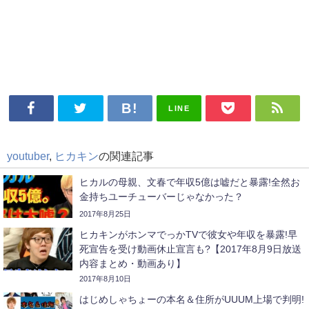
LINE
youtuber
,
ヒカキン
の関連記事
ヒカルの母親、文春で年収5億は嘘だと暴露!全然お
金持ちユーチューバーじゃなかった？
2017年8月25日
ヒカキンがホンマでっかTVで彼女や年収を暴露!早
死宣告を受け動画休止宣言も?【2017年8月9日放送
内容まとめ・動画あり】
2017年8月10日
はじめしゃちょーの本名＆住所がUUUM上場で判明!