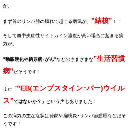
が、
”結核”
まず首のリンパ腺の腫れで起こる病気が、
！！
そして血中炎症性サイトカイン濃度が高い場合に起きる病
気が、
”生活習慣
”動脈硬化や糖尿病･がん”
などのさまざまな
病”
だそうです！
”EB(エンプスタイン･バー)ウイル
また
「
ス”
ではないか？」
という声もありました！
この病気の主な症状は発熱や扁桃炎･リンパ節腫脹などだそ
うです！