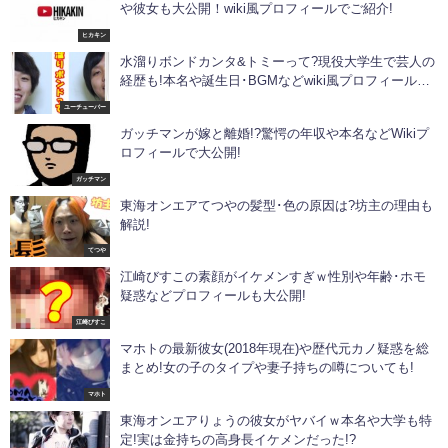
や彼女も大公開！wiki風プロフィールでご紹介!
ヒカキン
水溜りボンドカンタ&トミーって?現役大学生で芸人の
経歴も!本名や誕生日･BGMなどwiki風プロフィールで
ご紹介!
ユーチューバー
ガッチマンが嫁と離婚!?驚愕の年収や本名などWikiプ
ロフィールで大公開!
ガッチマン
東海オンエアてつやの髪型･色の原因は?坊主の理由も
解説!
てつや
江崎びすこの素顔がイケメンすぎｗ性別や年齢･ホモ
疑惑などプロフィールも大公開!
江崎びすこ
マホトの最新彼女(2018年現在)や歴代元カノ疑惑を総
まとめ!女の子のタイプや妻子持ちの噂についても!
マホト
東海オンエアりょうの彼女がヤバイｗ本名や大学も特
定!実は金持ちの高身長イケメンだった!?