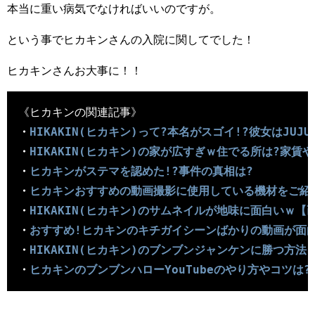
本当に重い病気でなければいいのですが。
という事でヒカキンさんの入院に関してでした！
ヒカキンさんお大事に！！
・
HIKAKIN(ヒカキン)って?本名がスゴイ!?彼女はJUJ
・
HIKAKIN(ヒカキン)の家が広すぎｗ住でる所は?家賃
・
ヒカキンがステマを認めた!?事件の真相は?
・
ヒカキンおすすめの動画撮影に使用している機材をご紹介
・
HIKAKIN(ヒカキン)のサムネイルが地味に面白いｗ【
・
おすすめ!ヒカキンのキチガイシーンばかりの動画が面
・
HIKAKIN(ヒカキン)のブンブンジャンケンに勝つ方法
・
ヒカキンのブンブンハローYouTubeのやり方やコツは