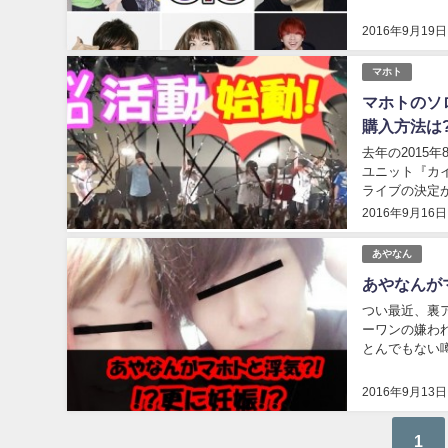
そんな今勢いのあ
2016年9月19日
マホト
マホトのソ
購入方法は
去年の2015
ユニット『カイ
ライブの決定
や購入方法など
2016年9月16日
あやなん
あやなんが
つい最近、裏
ーワンの嫌わ
とんでもない
おり、その原因
2016年9月13日
1