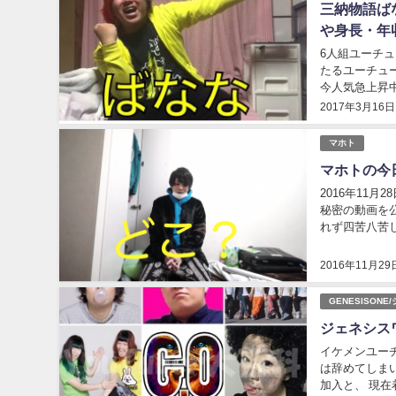
三納物語ば
や身長・年
6人組ユーチ
たるユーチュ
今人気急上昇中の『三納物語ば
模様です！ そ
2017年3月16日
マホト
マホトの今
2016年11
秘密の動画を
れず四苦八苦
に上げた動画を
2016年11月29
GENESISON
ジェネシス
イケメンユーチ
は辞めてしま
加入と、 現在