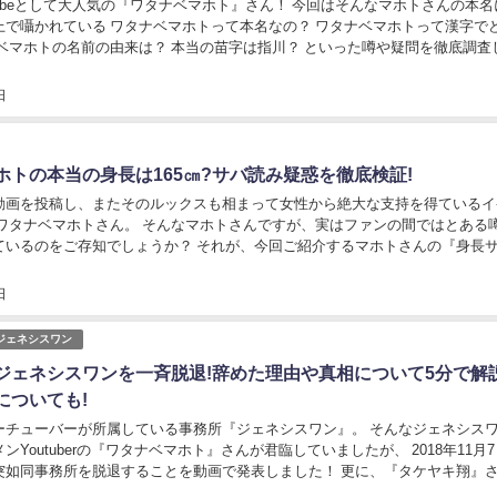
tubeとして大人気の『ワタナベマホト』さん！ 今回はそんなマホトさんの本名
上で囁かれている ワタナベマホトって本名なの？ ワタナベマホトって漢字で
ナベマホトの名前の由来は？ 本当の苗字は指川？ といった噂や疑問を徹底調査
日
ホトの本当の身長は165㎝?サバ読み疑惑を徹底検証!
動画を投稿し、またそのルックスも相まって女性から絶大な支持を得ているイ
erのワタナベマホトさん。 そんなマホトさんですが、実はファンの間ではとある
ているのをご存知でしょうか？ それが、今回ご紹介するマホトさんの『身長
るところでは170cmと言われていた...
日
E/ジェネシスワン
ジェネシスワンを一斉脱退!辞めた理由や真相について5分で解説
についても!
ーチューバーが所属している事務所『ジェネシスワン』。 そんなジェネシス
ンYoutuberの『ワタナベマホト』さんが君臨していましたが、 2018年11月
突如同事務所を脱退することを動画で発表しました！ 更に、『タケヤキ翔』
、『夕闇に誘いし漆黒の天使達...