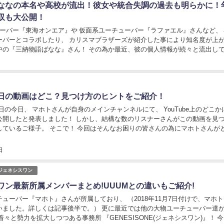
ななの本名や高校が流出！彼女や統合失調の過去も明らかに！
収も大公開！
ューバー『東海オンエア』や 仮面系ユーチューバー『ラファエル』さんなど、
ーバーとコラボしたり、 カリスマブラザーズが紹介した事により知名度が上
なな』さん！ その為か最近、彼の個人情報が続々と流出している
こで今回は、今話題の『三納物語ばなな...
日の動画はどこ？見つけ方のヒントをご紹介！
月28日の今日、 マホトさんが自身のメインチャンネルにて、 YouTube上のどこ
公開したと発表しました！ しかし、結構な数のリスナーさんがこの動画を見
しているご様子。 そこで！ 今回はそんなお困りの皆さんの為にマホトさんが
見つけるヒントご紹介しま...
日
E/ジェネシスワン
ワン最新所属メンバーまとめ!UUUMとの違いもご紹介!
ューバー『マホト』さんが所属しており、 （2018年11月7日付けで、マホ
いました。詳しくは記事後半で。） 更に最近では他の大物ユーチューバー達
着々と勢力を拡大しつつある事務所 『GENESISONE(ジェネシスワン)』！ 