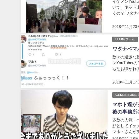
イケメンYou
いて、ネット
くの？ ワタ
ました！...
2018年11月23
UUUM/ウーム
ワタナベマ
数々の過激な
ンYouTub
もなお囁かれ
み疑惑』！ あ
2018年11月17
GENESISON
マホト達が
後の事務所
多数の人気ユ
顔としてイケメ
マホトさんが
『サグワ』さん
2018年11月8日