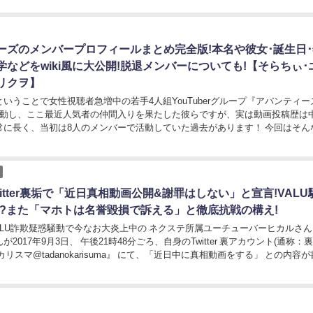
ーズのメンバープロフィールまとめ完全版!本名や彼女･誕生日･
学などをwiki風に大公開!脱退メンバーについても!【そらちぃ･
･リクヲ】
いうことで女性視聴者急増中の若手4人組YouTuberグループ『アバンティー
活動し、ここ最近人気者の仲間入りを果たした彼らですが、実は動画投稿歴は
長く、当初は8人のメンバーで活動していた過去があります！ 今回はそんな人気
グループへと成長した『アバ...
itter裏垢で「近日真相動画公開&謝罪はしない」と宣言!VALU
!?また「マホトは名誉毀損で訴える」と徹底抗戦の構え!
2017年9月3日、 午後21時48分ごろ、自身のTwitter 裏アカウント(通称：裏
カリスマ@tadanokarisuma』 にて、「近日中に真相動画をする」 との内容