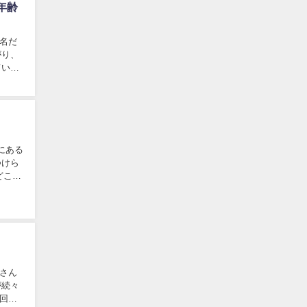
年齢
 名だ
がり、
かにある
つけら
どこか
トさん
が続々
今回は