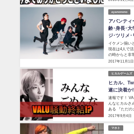
ayanonono
アバンティ
齢･身長･大
ジ･ツリメ
イケメン揃いと
現在は4人で
の時からと非常に
YouTuber
2017年11月1日
ヒカルゲームズ
ヒカル、Tw
遂に決着か
速報です！ VALU詐欺疑惑騒動で今なお大炎上中の ネクステ所属ユーチューバーヒカルさん。 そ
んなヒカルさんが
ある 『ただの
た声明...
2017年9月4日
マホト