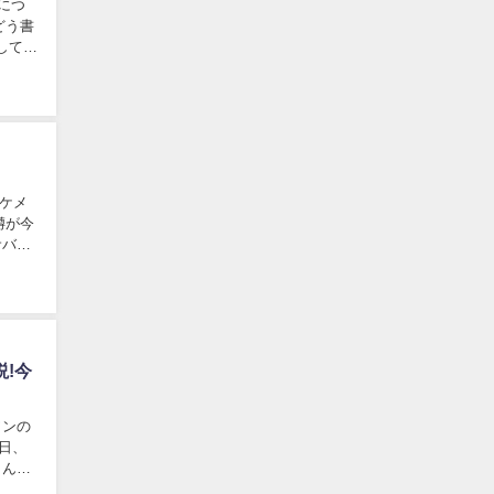
につ
どう書
してみ
ケメ
噂が今
サバ読
!今
ワンの
7日、
さんや