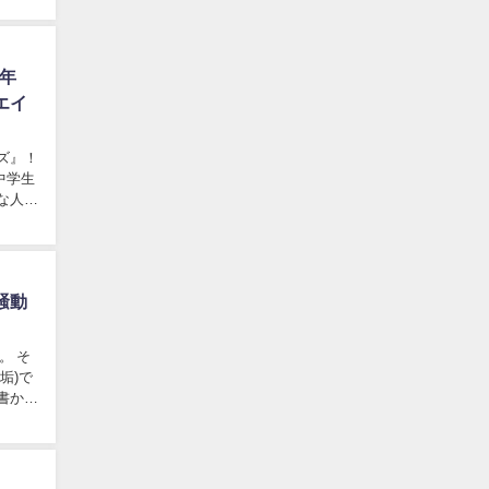
年
エイ
ズ』！
中学生
騒動
垢)で
が書かれ