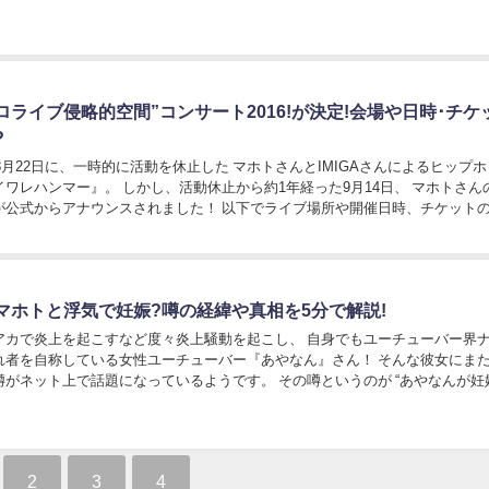
るYouTuber事務...
ロライブ侵略的空間”コンサート2016!が決定!会場や日時･チケ
?
年8月22日に、一時的に活動を休止した マホトさんとIMIGAさんによるヒップ
ワレハンマー』。 しかし、活動休止から約1年経った9月14日、 マホトさん
が公式からアナウンスされました！ 以下でライブ場所や開催日時、チケット
のライブ情報について詳しく...
マホトと浮気で妊娠?噂の経緯や真相を5分で解説!
アカで炎上を起こすなど度々炎上騒動を起こし、 自身でもユーチューバー界
れ者を自称している女性ユーチューバー『あやなん』さん！ そんな彼女にま
噂がネット上で話題になっているようです。 その噂というのが “あやなんが妊
がマホトとの浮気で出来た子ども”という...
2
3
4