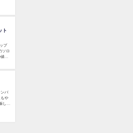
ット
ホップ
のソロ
の値段
ナンバ
たもや
娠して