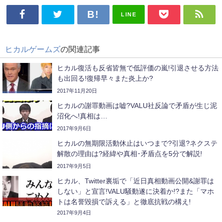
LINE
ヒカルゲームズ
の関連記事
ヒカル復活も反省皆無で低評価の嵐!引退させる方法
も出回る!復帰早々また炎上か?
2017年11月20日
ヒカルの謝罪動画は嘘?VALU社反論で矛盾が生じ泥
沼化へ!真相は…
2017年9月6日
ヒカルの無期限活動休止はいつまで?引退?ネクステ
解散の理由は?経緯や真相･矛盾点を5分で解説!
2017年9月5日
ヒカル、Twitter裏垢で「近日真相動画公開&謝罪は
しない」と宣言!VALU騒動遂に決着か!?また「マホ
トは名誉毀損で訴える」と徹底抗戦の構え!
2017年9月4日