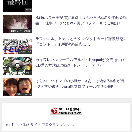
ヤルヲ
ゆゆ(ホラー実況者)の顔出しがヤバい!本名や年齢＆誕
生日･仕事･年収などwiki風プロフィールでご紹介!
ゆゆ(ホラーゲーム実況者)
ラファエル、ヒカルとのクレジットカード詐欺疑惑に
「コント」と釈明!皆の反応は…
ヒカルゲームズ
カイワレハンマーフルアルバムPrequelが発売!新曲や
CD購入方法は?(動画･トレーラーアリ)
マホト
はらぺこツインズの小野かこ&あこは偽名?本名が流
出!大学や彼氏もwiki風プロフィールで大公開!
はらぺこツインズ
YouTube・動画サイト ブログランキングへ