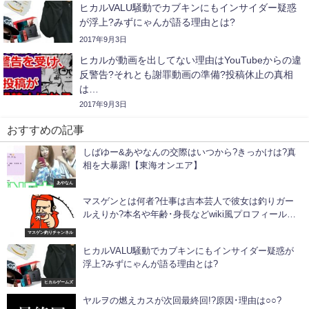
ヒカルVALU騒動でカブキンにもインサイダー疑惑
が浮上?みずにゃんが語る理由とは?
2017年9月3日
ヒカルが動画を出してない理由はYouTubeからの違
反警告?それとも謝罪動画の準備?投稿休止の真相
は…
2017年9月3日
おすすめの記事
しばゆー&あやなんの交際はいつから?きっかけは?真
相を大暴露!【東海オンエア】
あやなん
マスゲンとは何者?仕事は吉本芸人で彼女は釣りガー
ルえりか?本名や年齢･身長などwiki風プロフィールで
正体に迫る!気になる年収についても!
マスゲン釣りチャンネル
ヒカルVALU騒動でカブキンにもインサイダー疑惑が
浮上?みずにゃんが語る理由とは?
ヒカルゲームズ
ヤルヲの燃えカスが次回最終回!?原因･理由は○○?