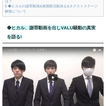
は？
5
◆ヒカルの謝罪動画&無期限活動休止&ネクストステージ
解散について
◆ヒカル、謝罪動画を出しVALU騒動の真実
を語る!