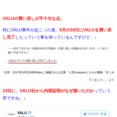
VALUの買い戻しが不十分な点。
特にVALU事件が起こった後、
8月の18日にVALUを買い戻
し完了
したっていう事を仰っているんですけど、↓
引用：2017年9月5日AERAdot.に掲載された記事『人気Youtuberヒカルが懺悔「甘くみ
ていました」』より
23日に、VALU社から内容証明が
なぜ
届いたのか
っていう
所ですね。↓