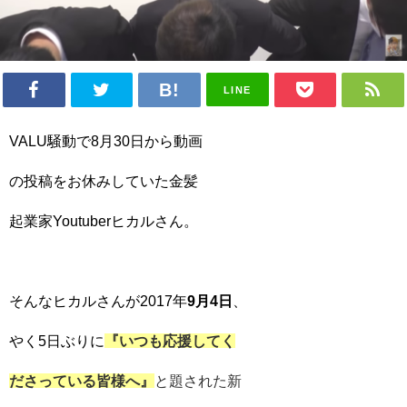
LINE
VALU騒動で8月30日から動画
の投稿をお休みしていた金髪
起業家Youtuberヒカルさん。
そんなヒカルさんが2017年
9月4日
、
やく5日ぶりに
『いつも
応援してく
だ
さっている
皆様へ』
と
題された
新