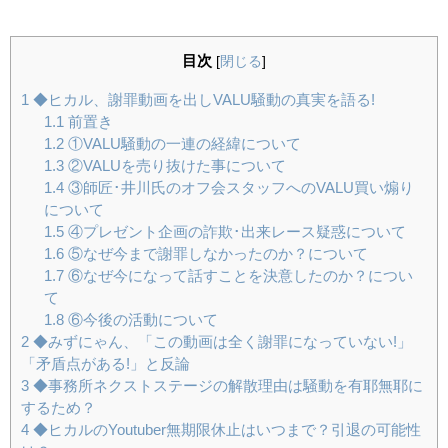
目次
[
閉じる
]
1
◆ヒカル、謝罪動画を出しVALU騒動の真実を語る!
1.1
前置き
1.2
①VALU騒動の一連の経緯について
1.3
②VALUを売り抜けた事について
1.4
③師匠･井川氏のオフ会スタッフへのVALU買い煽り
について
1.5
④プレゼント企画の詐欺･出来レース疑惑について
1.6
⑤なぜ今まで謝罪しなかったのか？について
1.7
⑥なぜ今になって話すことを決意したのか？につい
て
1.8
⑥今後の活動について
2
◆みずにゃん、「この動画は全く謝罪になっていない!」
「矛盾点がある!」と反論
3
◆事務所ネクストステージの解散理由は騒動を有耶無耶に
するため？
4
◆ヒカルのYoutuber無期限休止はいつまで？引退の可能性