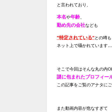
と言われており、
本名
年齢
や
、
勤め先の会社
なども
"特定されている"
との噂も
ネット上で囁かれています
そこで今回はそんな丸の内O
謎に包まれたプロフィー
この記事をご覧のアナタに
また動画内容が危なすぎて