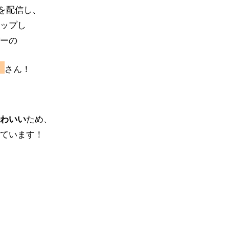
を配信し、
アップし
バーの
』
さん！
かわいい
ため、
しています！
、