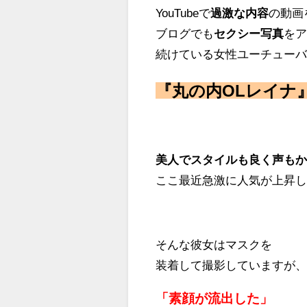
YouTubeで
過激な内容
の動画
ブログでも
セクシー写真
を
続けている女性ユーチュー
『丸の内OLレイナ
美人でスタイルも良く声も
ここ最近急激に人気が上昇
そんな彼女はマスクを
装着して撮影していますが
「素顔が流出した」