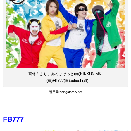
画像左より、あろまほっと(赤)KIKKUN-MK-
Ⅱ(黄)FB777(青)eoheoh(緑)
引用元:
rising
starstv.net
FB777