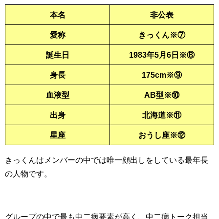
本名
非公表
愛称
きっくん※⑦
誕生日
1983年5月6日※⑧
身長
175cm※⑨
血液型
AB型※⑩
出身
北海道※⑪
星座
おうし座※⑫
きっくんはメンバーの中で
は唯一顔出しをしている
最年長
の人物です。
グループの中で最も中二病要素が高く、中二病トーク担当