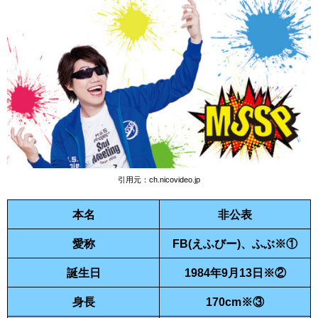
引用元：
ch.nicovideo.jp
本名
非公表
愛称
FB(えふびー)、ふぶ※①
誕生日
1984年9月13日※②
身長
170cm※③