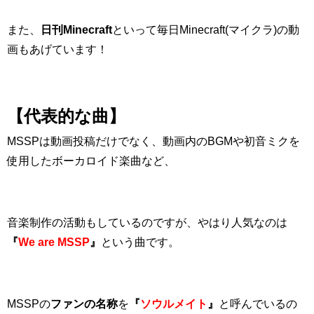
また、
日刊Minecraft
といって毎日Minecraft(マイクラ)の動
画もあげています！
【代表的な曲】
MSSPは動画投稿だけでなく、
動画内のBGM
や
初音ミクを
使用したボーカロイド楽曲
など、
音楽制作の活動もしているのですが、やはり人気なのは
『
We are MSSP
』
という曲です。
MSSPの
ファンの名称
を
『
ソウルメイト
』
と呼んでいるの