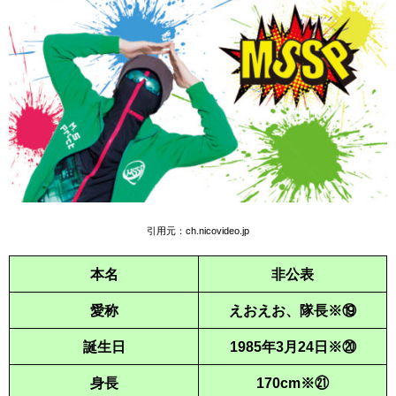
引用元：
ch.nicovideo.jp
本名
非公表
愛称
えおえお、隊長※⑲
誕生日
1985年3月24日※⑳
身長
170cm※㉑