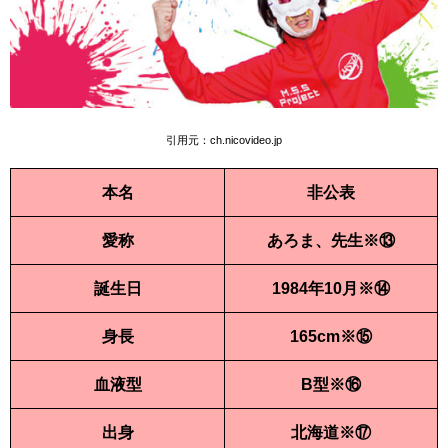
引用元：
ch.nicovideo.jp
本名
非公表
愛称
あろま、先生※⑬
誕生日
1984年10月※⑭
身長
165cm※⑮
血液型
B型※⑯
出身
北海道※⑰