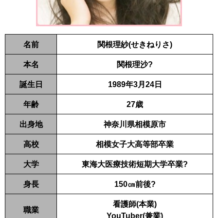
名前
関根理紗(せきねりさ)
本名
関根理沙?
誕生日
1989年3月24日
年齢
27歳
出身地
神奈川県相模原市
高校
相模女子大高等部卒業
大学
東海大医療技術短期大学卒業?
身長
150㎝前後?
看護師(本業)
職業
YouTuber(兼業)