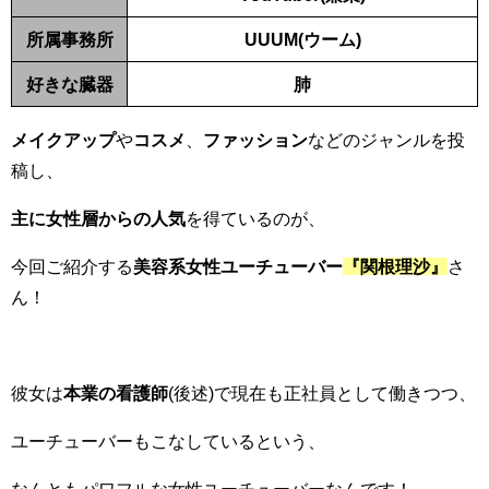
所属事務所
UUUM(ウーム)
好きな臓器
肺
メイクアップ
や
コスメ
、
ファッション
などのジャンルを投
稿し、
主に女性層からの人気
を得ているのが、
今回ご紹介する
美容系女性ユーチューバー
『関根理沙』
さ
ん！
彼女は
本業の看護師
(後述)で現在も正社員として働きつつ、
ユーチューバーもこなしているという、