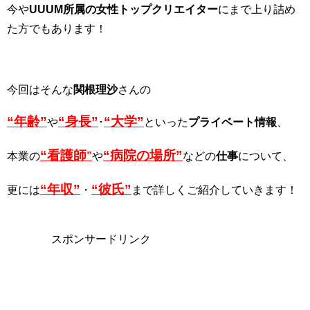
今や
UUUM所属の女性トップクリエイター
にまで上り詰め
た方でもあります！
今回はそんな
関根理沙
さんの
“年齢”
“身長”
“大学”
や
･
といった
プライベート情報
、
“看護師
“病院の場所”
本業の
”
や
などの
仕事
について、
“年収”
“彼氏”
更には
・
まで詳しくご紹介していきます！
スポンサードリンク