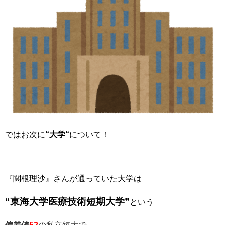
ではお次に
“大学“
について！
『関根理沙』さんが通っていた大学は
“東海大学医療技術短期大学”
という
偏差値
52
の
私立短大で、