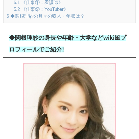
5.1
《仕事①：看護師》
5.2
《仕事②：YouTuber》
6
◆関根理紗の月々の収入・年収は？
◆関根理紗の身長や年齢・大学などwiki風プ
ロフィールでご紹介!