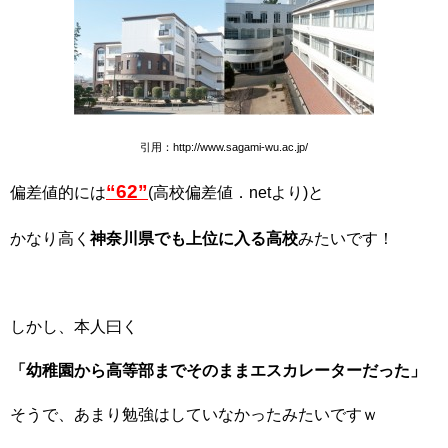
引用：http://www.sagami-wu.ac.jp/
“62”
偏差値的には
(高校偏差値．netより)と
かなり高く
神奈川県でも上位に入る高校
みたいです！
しかし、本人曰く
「幼稚園から高等部までそのままエスカレーターだった」
そうで、あまり勉強はしていなかったみたいですｗ