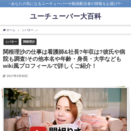
~あなたの気になるユーチューバーや動画配信者の情報をお届け!!~
ユーチューバー大百科
ホーム
シバター
関根理沙の仕事は看護師&社長?年収は?彼氏や病院も調査!その他本名
シバター
関根理沙
関根理沙の仕事は看護師&社長?年収は?彼氏や病
院も調査!その他本名や年齢・身長・大学なども
wiki風プロフィールで詳しくご紹介！
2017年3月30日