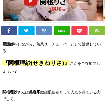
LINE
看護師
をしながら、兼業ユーチューバーとして活動してい
る
『関根理紗(せきねりさ)
』
さんをご存知でし
ょうか？
関根理沙
さんは
美容系
動画配信者として人気を得ている方
でして、