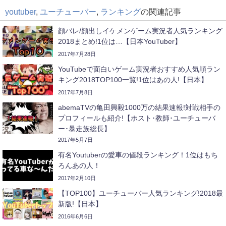
youtuber
,
ユーチューバー
,
ランキング
の関連記事
顔バレ/顔出しイケメンゲーム実況者人気ランキング
2018まとめ!1位は…【日本YouTuber】
2017年7月28日
YouTubeで面白いゲーム実況者おすすめ人気順ラン
キング2018TOP100一覧!1位はあの人!【日本】
2017年7月8日
abemaTVの亀田興毅1000万の結果速報!対戦相手の
プロフィールも紹介!【ホスト･教師･ユーチューバ
ー･暴走族総長】
2017年5月7日
有名Youtuberの愛車の値段ランキング！1位はもち
ろんあの人！
2017年2月10日
【TOP100】ユーチューバー人気ランキング!2018最
新版!【日本】
2016年6月6日