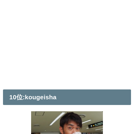
10位:kougeisha