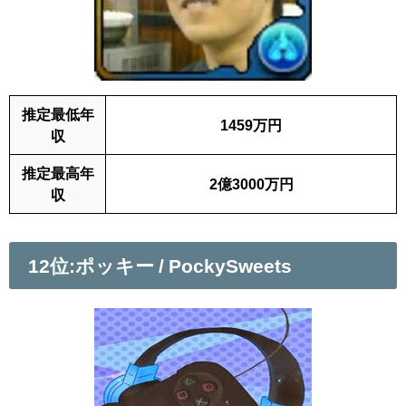
推定最低年
1459万円
収
推定最高年
2億3000万円
収
12位:ポッキー / PockySweets