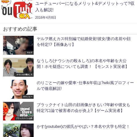
ユーチューバーになるメリット&デメリットって?収
入も解説!
2016年4月8日
おすすめの記事
ヤルヲ燃えカス特別編で結婚発覚!彼女/妻の名前や顔
を特定!?【画像あり】
ヤルヲ
なうしろ(ナウシカの殴＆しろ)の本名や年齢を大公
開！ホモ疑惑についても調査！ 【モンスト実況者】
ナウシカの殴&しろ
のりごとーの嫁や愛車･仕事&年収は?wiki風プロフィー
ルで徹底解説!
のりごとー
ブラックナイト山田の顔画像がきもい?年齢や彼女も
特定?口論で被害者の会が炎上?【ゲーム実況者】
ブラックナイト山田
かす(youtuber)の彼氏がやばい？本名や大学も特定！