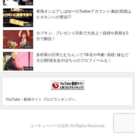
かす
東海オンエアしばゆーのTwitterアカウント凍結!原因は
ヒカキンへの脅迫!?
しばゆー
カブキン、プレゼント詐欺で大炎上！経緯や真相を5
分で解説！
カブキン
多村家の日常たむちんって?本名や年齢･高校･妹など
大公開!彼女あやぽちゃのプロフィールも！
かやくま
YouTube・動画サイト ブログランキングへ
ユーチューバー大百科 All Rights Reserved.