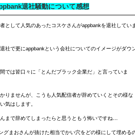
pbank退社騒動について感想
として人気のあったコスケさんがappbankを退社してい
社で更にappbankという会社についてのイメージがダウ
の間では皆口々に「とんだブラック企業だ」と言っていま
分かりませんが、こうも人気配信者が辞めていくとその様な
無い気はします。
さんまで辞めてしまったらと思うともう怖いですね…
プリングまおさんが抜けた相当でかい穴をどの様にして埋める