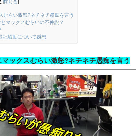
次
[
閉じる
]
スむらい激怒?ネチネチ愚痴を言う
おとマックスむらいの不仲説？
?
k退社騒動について感想
にマックスむらい激怒?ネチネチ愚痴を言う