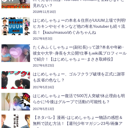
見れない？
2018年11月16日
はじめしゃちょーの本名＆住所がUUUM上場で判明!
ヒカキンやセイキンなど他の有名Youtuberも続々流
出！【kazu/masuo/めぐみちゃんね
る/ABTVnetwork/ジェットダイス
2017年8月3日
ケ/sasakiasahi/PDS株式会社/瀬戸弘司など】
たくみふくしゃちょー(副社長)って誰?本名や年齢･
彼女や大学･身長を大公開!仕事もwiki風プロフィール
で紹介！【はじめしゃちょー･まさき取締役】
2017年6月23日
はじめしゃちょー、ゴルフクラブ破壊を正式に謝罪
も反省の色なし？
2017年5月16日
はじめしゃちょー復活で500万人突破!休止理由も明
らかに!今後はグループで活動の可能性も？
2017年5月13日
【ネタバレ】漫画･はじめしゃちょー物語の感想＆
無料で読む方法！【週刊少年マガジン23号/画像ア