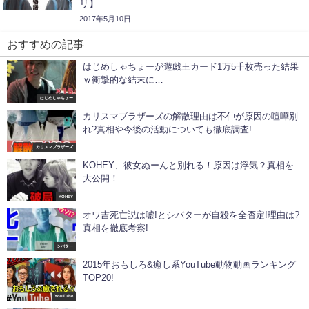
リ】
2017年5月10日
おすすめの記事
はじめしゃちょーが遊戯王カード1万5千枚売った結果
ｗ衝撃的な結末に…
はじめしゃちょー
カリスマブラザーズの解散理由は不仲が原因の喧嘩別
れ?真相や今後の活動についても徹底調査!
カリスマブラザーズ
KOHEY、彼女ぬーんと別れる！原因は浮気？真相を
大公開！
KOHEY
オワ吉死亡説は嘘!とシバターが自殺を全否定!理由は?
真相を徹底考察!
シバター
2015年おもしろ&癒し系YouTube動物動画ランキング
TOP20!
YouTube