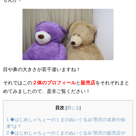
目や鼻の大きさが若干違いますね！
それではこの
２体のプロフィール
と
販売店
をそれぞれまと
めてみましたので、是非ご覧ください！
目次
[
閉じる
]
1
◆はじめしゃちょーのくまのぬいぐるみ“所沢の名前や由
来“は？
2
◆はじめしゃちょーのくまのぬいぐるみ“所沢の販売店や