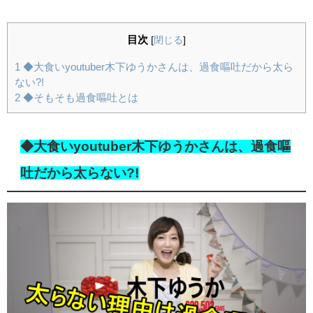
目次
[
閉じる
]
1
◆大食いyoutuber木下ゆうかさんは、過食嘔吐だから太ら
ない?!
2
◆そもそも過食嘔吐とは
◆大食いyoutuber木下ゆうかさんは、過食嘔
吐だから太らない?!