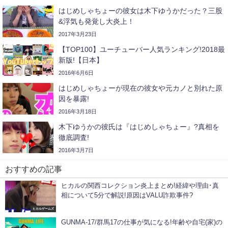
はじめしゃちょーの彼女は木下ゆうかだった？三股
&浮気も発覚し大炎上！
2017年3月23日
【TOP100】ユーチューバー人気ランキング!2018最
新版!【日本】
2016年6月6日
はじめしゃちょーが現在の彼女や元カノと別れた原
因を暴露!
2016年3月18日
木下ゆうかの彼氏は『はじめしゃちょー』?真相を
徹底調査!
2016年3月7日
おすすめの記事
ヒカルの関西コレクション炎上まとめ!経緯や理由･真
相について5分で解説!原因はVALU詐欺事件?
ヒカルゲームズ
GUNMA-17/群馬17の仕事が気になる!年齢や自宅(家)の