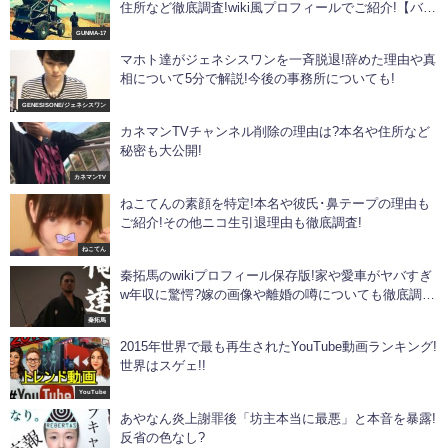
住所など徹底調査!wiki風プロフィールでご紹介!【バイ
ク系ユーチューバー】
GUNMA-17
マホト達がジェネシスワンを一斉脱退!辞めた理由や真
相について5分で解説!今後の事務所についても!
GENESISONE/ジェネシスワン
カネマンTVチャンネル削除の理由は?本名や住所など
秘密も大公開!
カネマンTV
ねこてんの素顔を特定!本名や彼氏･鼻テープの理由も
ご紹介!その他ニコ生引退理由も徹底調査!
ねこてん
秦拓馬のwikiプロフィール保存版!家や愛車がヤバすぎ
w年収に驚愕?嫁の画像や離婚の噂についても徹底調
査!
秦拓馬
2015年世界で最も再生されたYouTube動画ランキング!
世界はスゲェ!!
YouTube
あやなん炎上謝罪後「坊主本当に最悪」と本音を暴露!
反省の色なし?