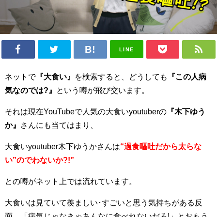
LINE
ネットで
『大食い』
を検索すると、どうしても
『この人病
気なのでは?』
という噂が飛び交います。
それは現在YouTubeで人気の大食いyoutuberの
『木下ゆう
か』
さんにも当てはまり、
大食いyoutuber木下ゆうかさんは
“過食嘔吐だから太らな
い”のでわないか?!”
との噂がネット上では流れています。
大食いは見ていて羨ましい･すごいと思う気持ちがある反
面、「病気じゃなきゃあんなに食べれないだろ!」とおもう