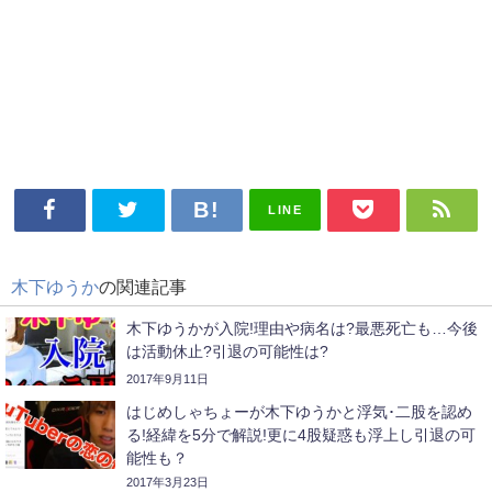
LINE
木下ゆうか
の関連記事
木下ゆうかが入院!理由や病名は?最悪死亡も…今後
は活動休止?引退の可能性は?
2017年9月11日
はじめしゃちょーが木下ゆうかと浮気･二股を認め
る!経緯を5分で解説!更に4股疑惑も浮上し引退の可
能性も？
2017年3月23日