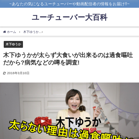
~あなたの気になるユーチューバーや動画配信者の情報をお届け!!~
ユーチューバー大百科
ホーム
木下ゆうか
木下ゆうかが太らず大食いが出来るのは過食嘔吐だから?病気など
木下ゆうか
木下ゆうかが太らず大食いが出来るのは過食嘔吐
だから?病気などの噂を調査!
2016年3月10日