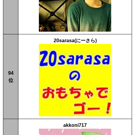
20sarasa(にーさら)
94
位
akkoni717