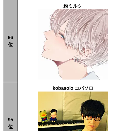
粉ミルク
96
位
kobasolo コバソロ
95
位