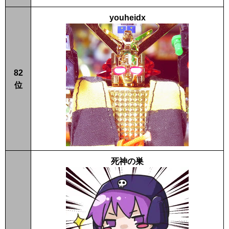
youheidx
82
位
死神の巣