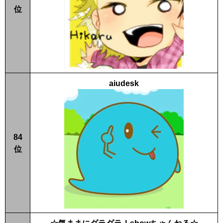
位
aiudesk
84
位
☆気ままにダラダラ！showちゃんねる☆