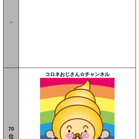
-
コロネおじさん☆チャンネル
70
位