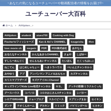
~あなたの気になるユーチューバーや動画配信者の情報をお届け!!~
ユーチューバー大百科
ホーム
AAAjoken
【TOP100】ユーチューバー人気ランキング!2018最新版!【日本】
AAAjoken
aiudesk
aiueo700
Cooking with Dog
Fischer's/フィッシャーズ
Kan & Aki’s CHANNEL
kougeisha
l0ve
love movie ch
megwin
PDR
PDS株式会社
あやなん
おるたなチャンネル
かんなあきらCHANNEL
さぁや
しばゆー
すしらーめんりく
せんももあいチャンネル
たいぽん
たくっち(みぃ)
ねこてん
はじめしゃちょー
へきトラハウス
ぺいんとチャンネルゥ
みやゆう
アブ
アンパンマン アニメ＆おもちゃ
カズチャンネル
カリスマブラザーズ
キズナアイ/A.I.Channel
キッズライン♡Kids Line幼児チャンネル
キヨ。
グッチの部屋/ミラクルぐっち
グースハウス
コバソロ
コロネおじさん✩チャンネル
シバター
シロア/SRGAME
ジョーブログ
スカイピース
スプリングまお
セイキン
ダンテ
テオくんホーム
デカキン
トミック
バイリンガール
ヒカキン