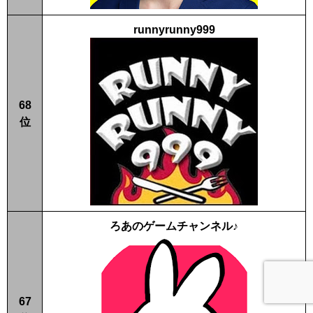
runnyrunny999
68
位
ろあのゲームチャンネル♪
67