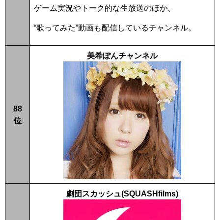
ゲーム実況やトーク的な生放送のほか、
“歌ってみた”動画も配信しているチャンネル。
美希ぽんチャンネル
88
位
劇団スカッシュ(SQUASHfilms)