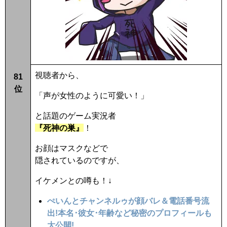
視聴者から、
81
位
「声が女性のように可愛い！」
と話題のゲーム実況者
『死神の巣』
！
お顔はマスクなどで
隠されているのですが、
イケメンとの噂も！↓
ぺいんとチャンネルゥが顔バレ＆電話番号流
出!本名･彼女･年齢など秘密のプロフィールも
大公開!