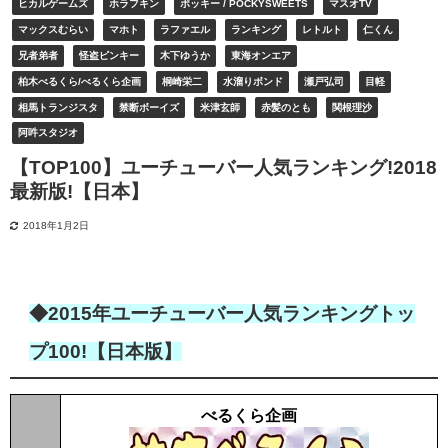
ヒカルゲームズ
ホラフキン
ポッキー / POCKYSWEETS
マスオTV
マックスむらい
マホト
ラファエル
ランキング
レトルト
仁くん
兄者弟者
怪盗ピンキー
木下ゆうか
東海オンエア
柏木べるくら/べるくら企画
桐崎栄二
水溜りボンド
瀬戸弘司
目軽
相馬トランジスタ
禁断ボーイズ
米津玄師
赤髪のとも
関根理沙
阿吽スタジオ
【TOP100】ユーチューバー人気ランキング!2018
最新版!【日本】
2018年1月2日
◆2015年ユーチューバー人気ランキングトッ
プ100!【日本版】
べるくら企画