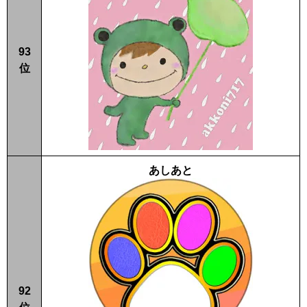
93
位
あしあと
92
位