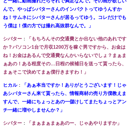
と一緒に動画撮れたらそれで満足なんで。その画が欲しい
んで。やっぱシバターさんのインパクトってゆうんすか
ね！サムネにシバターさんが居るってゆう。コレだけでも
う僕は！僕の方では撮れ高抜群なんで。
」
シバター
：
「もちろんその交通費とか出ない他のあれです
か？パソコン1台で月収1200万を稼ぐ男ですから、お金は
ね！お金はあるんで交通費なんかいらないでしょ？まぁま
ぁあの！ある程度その…日程の候補日を送って貰ったら、
まぁそこで決めてまぁ僕行きますわ！」
ヒカル
：
「あぁ本当ですか！ありがとうございます！じゃ
あシバターさん来て貰ったら、情報商材の売り方僕教えま
すんで、一緒にちょっとあの一儲けしてまたちょっとアン
チ一緒に増やしませんか？」
シバター
：
「まぁまぁまぁあのー、じゃあやりますか」