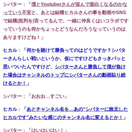
シバター
：
「
僕とYoutuberさんが並んで面白くなるのかな
っていう不安
と、あとは結構ヒカルさんの事を動画やSNS
で結構(批判を)言ってるんで、一緒に仲良くはいコラボです
っていうのも何かちょっとどうなんだろうなっていうのは
ありますけどね！」
ヒカル
：
「何かを賭けて勝負ってのはどうですか？シバタ
ーさんらしい戦いというか、仮にですけどもさっきパッと
思いついたんですけど、
シバターさんと勝負して僕が負け
た場合はチャンネルのトップにシバターさんの動画貼り続
けるとか！
」
シバター
：
「おおお…すごい」
ヒカル
：
「
あとチャンネル名を…あの“シバターに敗北した
ヒカルです”みたいな感じのチャンネル名に変えるとか！
」
シバター
：
「はいはいはい！」