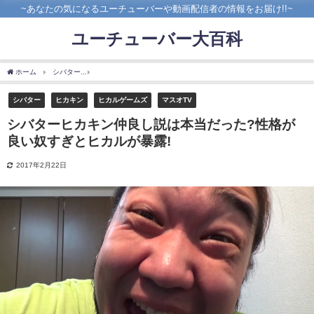
~あなたの気になるユーチューバーや動画配信者の情報をお届け!!~
ユーチューバー大百科
ホーム
シバター
シバターヒカキン仲良し説は本当だった?性格が良い奴すぎとヒカル
シバター
ヒカキン
ヒカルゲームズ
マスオTV
シバターヒカキン仲良し説は本当だった?性格が
良い奴すぎとヒカルが暴露!
2017年2月22日