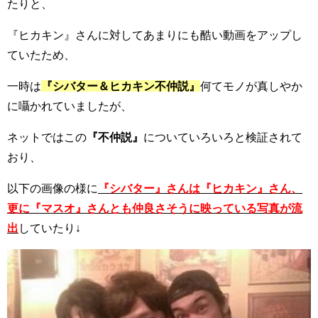
たりと、
『ヒカキン』さんに対してあまりにも酷い動画をアップし
ていたため、
一時は
『シバター＆ヒカキン不仲説』
何てモノが真しやか
に囁かれていましたが、
ネットではこの
『不仲説』
についていろいろと検証されて
おり、
以下の画像の様に
『シバター』さんは『ヒカキン』さん、
更に『マスオ』さんとも仲良さそうに映っている写真が流
出
していたり↓