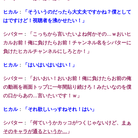
ヒカル
：
「そういうのだったら大丈夫ですかね？僕として
はですけど！視聴者を沸かせたい！」
シバター
：
「こっちから言いたいよね何かその…ｗおいヒ
カルお前！俺に負けたらお前！チャンネル名をシバターに
負けたヒカルチャンネルにしろとか！」
ヒカル
：
「はいはいはいはい！」
シバター
：
「おいおい！おいお前！俺に負けたらお前の俺
の動画を画面トップに一年間貼り続けろ！みたいなのを僕
の口からあの…言いたいです！ｗ」
ヒカル
：
「それ欲しいっすねそれ！はい」
シバター
：
「何ていうかカッコがつくじゃないけど、
まぁ
そのキャラが通るというか…
」