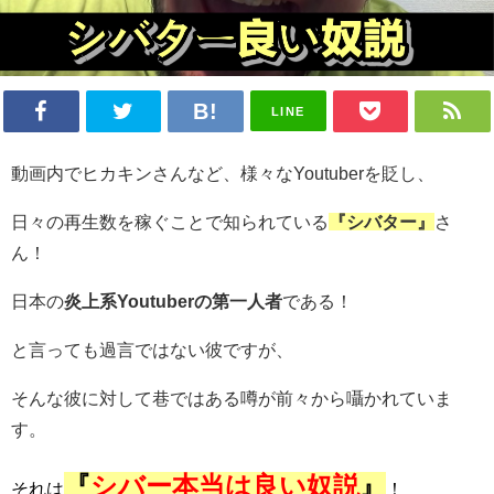
LINE
動画内でヒカキンさんなど、様々なYoutuberを貶し、
日々の再生数を稼ぐことで知られている
『シバター』
さ
ん！
日本の
炎上系Youtuberの第一人者
である！
と言っても過言ではない彼
ですが、
そんな彼に対して巷ではある噂が前々から囁かれていま
す。
『
シバー本当は良い奴説
』
それは
！