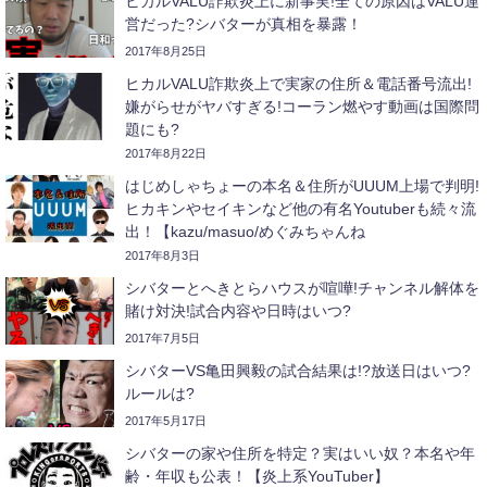
ヒカルVALU詐欺炎上に新事実!全ての原因はVALU運
営だった?シバターが真相を暴露！
2017年8月25日
ヒカルVALU詐欺炎上で実家の住所＆電話番号流出!
嫌がらせがヤバすぎる!コーラン燃やす動画は国際問
題にも?
2017年8月22日
はじめしゃちょーの本名＆住所がUUUM上場で判明!
ヒカキンやセイキンなど他の有名Youtuberも続々流
出！【kazu/masuo/めぐみちゃんね
る/ABTVnetwork/ジェットダイス
2017年8月3日
ケ/sasakiasahi/PDS株式会社/瀬戸弘司など】
シバターとへきとらハウスが喧嘩!チャンネル解体を
賭け対決!試合内容や日時はいつ?
2017年7月5日
シバターVS亀田興毅の試合結果は!?放送日はいつ?
ルールは?
2017年5月17日
シバターの家や住所を特定？実はいい奴？本名や年
齢・年収も公表！【炎上系YouTuber】