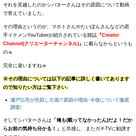
それを見越したのかシバターさんはその原因について動画
で答えていました。
その理由というのが、マホトさんやたいぽんさんなどの若
手イケメンYouTuberが紹介されている雑誌
『
Creator
Channel(クリエーターチャンネル)
』
に載らなからというも
のｗ
完全に違いますねｗ
※その理由については以下の記事に詳しく書いてあります
ので知りたい方はご覧下さい↓
瀬戸弘司が失踪し引退!?原因や理由･今後について徹底
調査!
そしてシバターさんは
「俺も(載ってなかったん)だよ！だか
らお前の気持ち分かる！」
と共感し、またガチTVに勧誘す