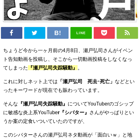
LINE
ちょうど今から一ヶ月前の4月8日、瀬戸弘司さんがイベン
ト告知動画を投稿し、そこから一切動画投稿をしなくなっ
てしまった
『瀬戸弘司失踪騒動』
。
これに対しネット上では
「瀬戸弘司 死去･死亡」
などとい
ったキーワードが現在でも賑わっています。
そんな
『瀬戸弘司失踪騒動』
についてYouTuberのゴシップ
に敏感な炎上系YouTube
r『シバター』
さんがやっぱりとい
うか案の定食いついていたのですが、
このシバターさんの瀬戸弘司ネタ動画が「面白いｗ」と地