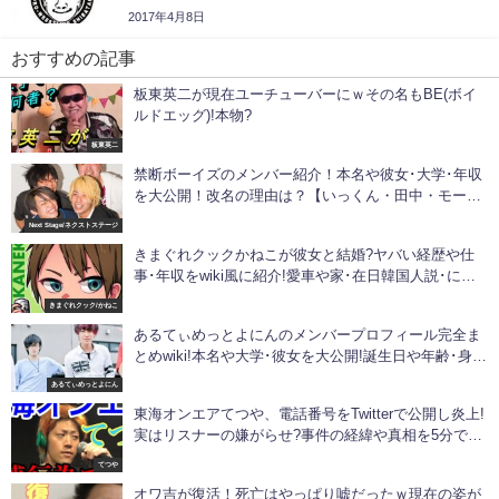
2017年4月8日
おすすめの記事
板東英二が現在ユーチューバーにｗその名もBE(ボイ
ルドエッグ)!本物?
板東英二
禁断ボーイズのメンバー紹介！本名や彼女･大学･年収
を大公開！改名の理由は？【いっくん・田中・モーリ
ー・メサイア】
Next Stage/ネクストステージ
きまぐれクックかねこが彼女と結婚?ヤバい経歴や仕
事･年収をwiki風に紹介!愛車や家･在日韓国人説･にし
やんフィッシングクラブのメンバーについても!
きまぐれクック/かねこ
あるてぃめっとよにんのメンバープロフィール完全ま
とめwiki!本名や大学･彼女を大公開!誕生日や年齢･身
長･体重･出身･高校なども徹底網羅！【ねぎりょー･フ
あるてぃめっとよにん
レント･もち･村上チハヤ】
東海オンエアてつや、電話番号をTwitterで公開し炎上!
実はリスナーの嫌がらせ?事件の経緯や真相を5分で解
説!
てつや
オワ吉が復活！死亡はやっぱり嘘だったｗ現在の姿が