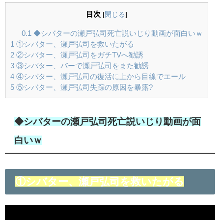
目次
[
閉じる
]
0.1
◆シバターの瀬戸弘司死亡説いじり動画が面白いｗ
1
①シバター、瀬戸弘司を救いたがる
2
②シバター、瀬戸弘司をガチTVへ勧誘
3
③シバター、バーで瀬戸弘司をまた勧誘
4
④シバター、瀬戸弘司の復活に上から目線でエール
5
⑤シバター、瀬戸弘司失踪の原因を暴露?
◆シバターの瀬戸弘司死亡説いじり動画が面
白いｗ
①シバター、瀬戸弘司を救いたがる