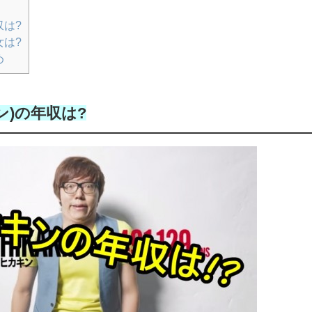
収は?
女は?
め
キン)の年収は?