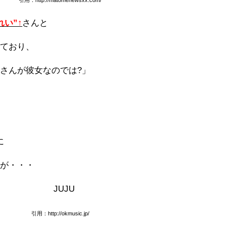
引用：http://matomenewsxx.com/
れい”↑
さんと
きており、
さんが彼女なのでは?」
に
すが・・・
引用：http://okmusic.jp/