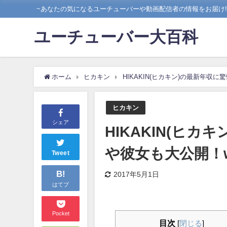
~あなたの気になるユーチューバーや動画配信者の情報をお届け!!
ユーチューバー大百科
ホーム
ヒカキン
HIKAKIN(ヒカキン)の最新年収
ヒカキン
シェア
HIKAKIN(ヒ
や彼女も大公開！w
Tweet
B!
2017年5月1日
はてブ
Pocket
目次
[
閉じる
]