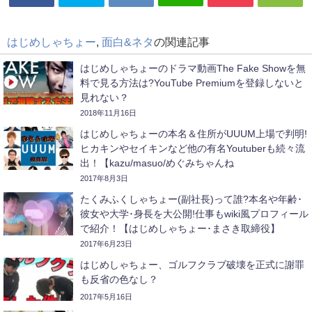
はじめしゃちょー
,
面白&ネタ
の関連記事
はじめしゃちょーのドラマ動画The Fake Showを無
料で見る方法は?YouTube Premiumを登録しないと
見れない？
2018年11月16日
はじめしゃちょーの本名＆住所がUUUM上場で判明!
ヒカキンやセイキンなど他の有名Youtuberも続々流
出！【kazu/masuo/めぐみちゃんね
る/ABTVnetwork/ジェットダイス
2017年8月3日
ケ/sasakiasahi/PDS株式会社/瀬戸弘司など】
たくみふくしゃちょー(副社長)って誰?本名や年齢･
彼女や大学･身長を大公開!仕事もwiki風プロフィール
で紹介！【はじめしゃちょー･まさき取締役】
2017年6月23日
はじめしゃちょー、ゴルフクラブ破壊を正式に謝罪
も反省の色なし？
2017年5月16日