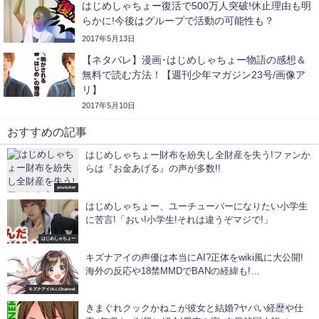
はじめしゃちょー復活で500万人突破!休止理由も明
らかに!今後はグループで活動の可能性も？
2017年5月13日
【ネタバレ】漫画･はじめしゃちょー物語の感想＆
無料で読む方法！【週刊少年マガジン23号/画像ア
リ】
2017年5月10日
おすすめの記事
はじめしゃちょー財布を紛失し全財産を失う!ファンか
らは『お金あげる』の声が多数!!
youtuber
はじめしゃちょー、ユーチューバーになりたい小学生
に苦言!「おい!小学生!それは違うぞマジで!」
はじめしゃちょー
キズナアイの声優は本当にAI?正体をwiki風に大公開!
海外の反応や18禁MMDでBANの経緯も!
【A.I.Channel】
キズナアイ/A.I.Channel
きまぐれクックかねこが彼女と結婚?ヤバい経歴や仕