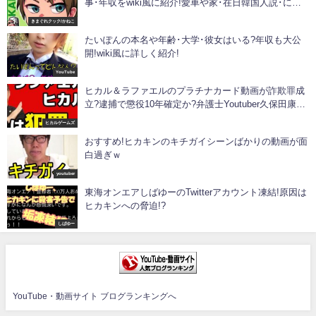
事･年収をwiki風に紹介!愛車や家･在日韓国人説･にし
やんフィッシングクラブのメンバーについても!
きまぐれクック/かねこ
たいぽんの本名や年齢･大学･彼女はいる?年収も大公
開!wiki風に詳しく紹介!
YouTube
ヒカル＆ラファエルのプラチナカード動画が詐欺罪成
立?逮捕で懲役10年確定か?弁護士Youtuber久保田康介
が徹底解説!
ヒカルゲームズ
おすすめ!ヒカキンのキチガイシーンばかりの動画が面
白過ぎｗ
youtuber
東海オンエアしばゆーのTwitterアカウント凍結!原因は
ヒカキンへの脅迫!?
しばゆー
YouTube・動画サイト ブログランキングへ